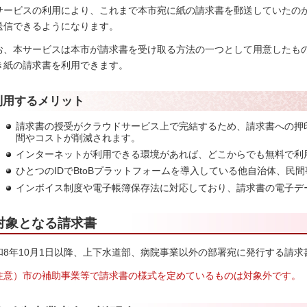
サービスの利用により、これまで本市宛に紙の請求書を郵送していたの
送信できるようになります。
お、本サービスは本市が請求書を受け取る方法の一つとして用意したも
き紙の請求書を利用できます。
利用するメリット
請求書の授受がクラウドサービス上で完結するため、請求書への押
間やコストが削減されます。
インターネットが利用できる環境があれば、どこからでも無料で利
ひとつのIDでBtoBプラットフォームを導入している他自治体、民
インボイス制度や電子帳簿保存法に対応しており、請求書の電子デ
対象となる請求書
和8年10月1日以降、上下水道部、病院事業以外の部署宛に発行する請
注意）市の補助事業等で請求書の様式を定めているものは対象外です。