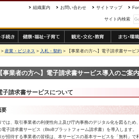
組織案内
お問い合わせ
サイトマップ
For
サイト内検索
手続き
健康・福祉・子育て
観光・文化・教育
まち・環境
>
産業・ビジネス
>
入札・契約
> 【事業者の方へ】電子請求書サービ
【事業者の方へ】電子請求書サービス導入のご案
電子請求書サービスについて
概要
市では、取引事業者の利便性向上及び庁内事務のデジタル化を図るため、
の電子請求書サービス（BtoBプラットフォーム請求書）を導入します。
市が招待する事業者の皆様は、本サービスの基本サービスを「無料」で