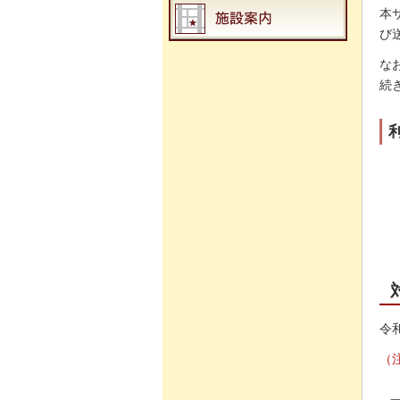
本
び
な
続
令
（