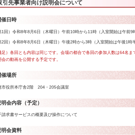
取引先事業者向け説明会について
開催日時
第1回）令和8年8月6日（木曜日）午前10時から11時（入室開始は午前9
第2回）令和8年8月6日（木曜日）午後2時から3時（入室開始は午後1時
補足）各回とも内容は同じです。会場の都合で各回の参加人数は64名ま
明会の動画を公開する予定です。
開催場所
穂市役所本庁舎2階
2
04・205会議室
説明会内容（予定）
子請求書サービスの概要及び操作について
説明会資料