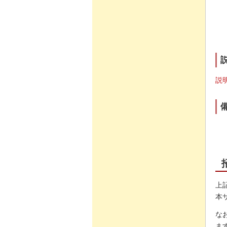
説
上
本
な
ま