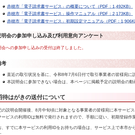
赤穂市「電子請求書サービス」の概要について（PDF：1,492KB）
赤穂市「電子請求書サービス」操作マニュアル（PDF：2,173KB）
赤穂市「電子請求書サービス」初期設定マニュアル（PDF：1,906K
説明会の参加申し込み及び利用意向アンケート
明会への参加申し込みの受付は終了しました。
備考
直近の取引状況を基に、令和8年7月6日付で取引事業者の皆様宛に
本説明会に参加できない場合は、本ページに掲載予定の説明会の動
招待はがきの送付について
記の説明会開催後、8月中旬頃に対象となる事業者の皆様宛に本サービ
サービスの利用IDは無料で発行されますので、手順に従い、初期登録作
お、すでに本サービスの利用IDをお持ちの場合は、サービス上で本市か
す。