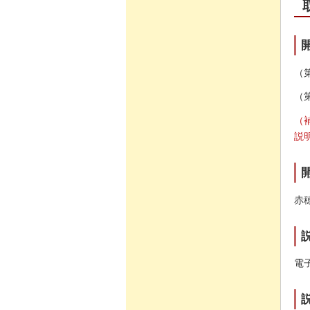
（
（
（
説
赤
電