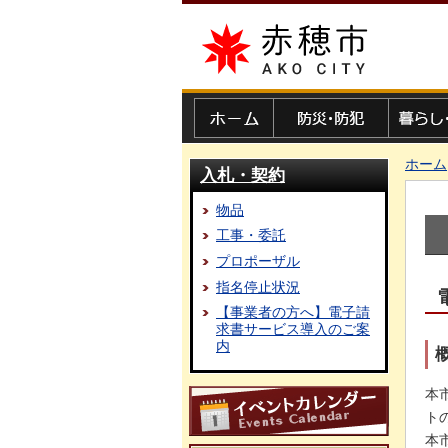
赤穂市
ホーム
防災・防犯
暮らし・
ホーム
入札・契約
物品
工事・委託
プロポーザル
指名停止状況
【事業者の方へ】電子請
求書サービス導入のご案
内
本
ト
本