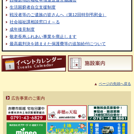
西播磨地区福祉有償運送運営協議会
生活困窮者自立支援制度
戦没者等のご遺族の皆さんへ（第12回特別弔慰金）
社会福祉課相談窓口え～る
成年後見制度
敬老長寿ふれあい事業を廃止します
最高裁判決を踏まえた保護費等の追加給付について
ページの先頭へ戻る
広告事業のご案内