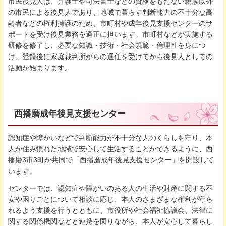
市民後見人は、弁護士や司法書士などの資格をもたない親族以外
の市民による後見人であり、地域で暮らす判断能力の不十分な高
齢者などの権利擁護のため、市町村や成年後見支援センターのサ
ポートを受け後見業務を適正に担います。市町村などが実施する
研修を修了し、必要な知識・技術・社会規範・倫理性を身につ
け、登録後に家庭裁判所からの選任を受けてから後見人としての
活動が始まります。
西播磨成年後見支援センター
認知症や障がいなどで判断能力が不十分な人のくらしを守り、本
人が住み慣れた地域で安心して生活することができるように、西
播磨3市3町が共同で「西播磨成年後見支援センター」を開設して
います。
センターでは、認知症や障がいのある人の生活や財産に関する不
安や困りごとについて相談に応じ、本人のさまざまな権利が守ら
れるよう支援を行うとともに、市役所や社会福祉協議会、法律に
関する関係機関などと連携を図りながら、本人が安心して暮らし