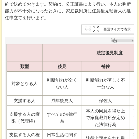
約で決めておきます。契約は、公正証書により行い、本人の判断
能力が不十分になったときに、家庭裁判所に任意後見監督人の選
任申立てを行います。
画面サイズで表示
法定後見制度
類型
後見
補佐
判断能力が全く
判断能力が著しく不
判
対象となる人
ない人
十分な人
支援する人
成年後見人
保佐人
本人の同意を得た上
本
支援する人の権
すべての法律行
で家庭裁判所が定め
で
限（代理権）
為
た法律行為
支援する人の権
日常生活に関す
本
法律上定められた重