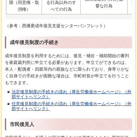
限（同意権・取
る行為以外のす
で
要な行為
消権）
べての行為
（参考：西播磨成年後見支援センターパンフレット）
成年後見制度の手続き
成年後見制度を利用するためには、後見・補佐・補助開始の審判
を家庭裁判所に申立てる必要があります。申立てができるのは、
本人・配偶者・四親等内の親族などに限られており、身寄りがな
く自身での手続きが困難な場合は、市町村長が申立てを行うこと
もできます。
法定後見制度の手続きの流れ（厚生労働省ホームページ）（外
部サイトへリンク）
任意後見制度の手続きの流れ（厚生労働省ホームページ）（外
部サイトへリンク）
市民後見人