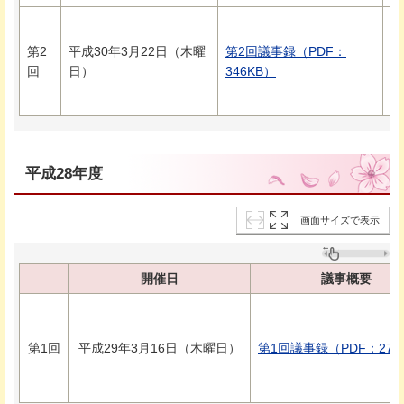
次
資
第2
平成30年3月22日（木曜
第2回議事録（PDF：
資
回
日）
346KB）
資
資
平成28年度
画面サイズで表示
開催日
議事概要
第1回
平成29年3月16日（木曜日）
第1回議事録（PDF：270