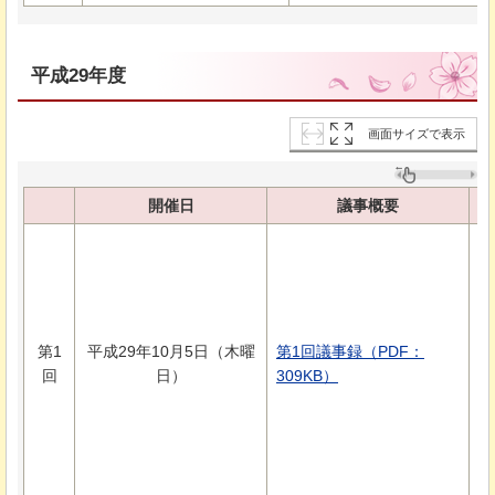
平成29年度
画面サイズで表示
開催日
議事概要
次
資
資
資
資
第1
平成29年10月5日（木曜
第1回議事録（PDF：
資
回
日）
309KB）
2
資
1
資
資