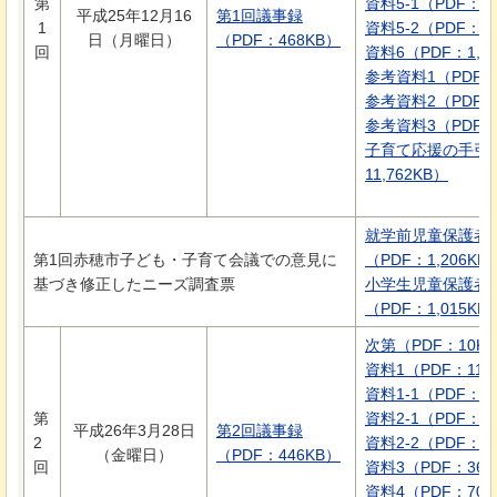
第
資料5-1（PDF：1,
平成25年12月16
第1回議事録
1
資料5-2（PDF：1,
日（月曜日）
（PDF：468KB）
回
資料6（PDF：1,8
参考資料1（PDF：
参考資料2（PDF：2
参考資料3（PDF：1
子育て応援の手引
11,762KB）
就学前児童保護者用
第1回赤穂市子ども・子育て会議での意見に
（PDF：1,206KB
基づき修正したニーズ調査票
小学生児童保護者用
（PDF：1,015KB
次第（PDF：10K
資料1（PDF：113
資料1-1（PDF：1,
第
資料2-1（PDF：3
平成26年3月28日
第2回議事録
2
資料2-2（PDF：1
（金曜日）
（PDF：446KB）
回
資料3（PDF：36K
資料4（PDF：70K