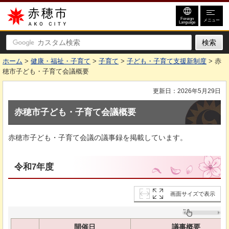
赤穂市
Foreign
メニュー
Language
ホーム
>
健康・福祉・子育て
>
子育て
>
子ども・子育て支援新制度
> 赤
穂市子ども・子育て会議概要
更新日：2026年5月29日
赤穂市子ども・子育て会議概要
赤穂市子ども・子育て会議の議事録を掲載しています。
令和7年度
画面サイズで表示
開催日
議事概要