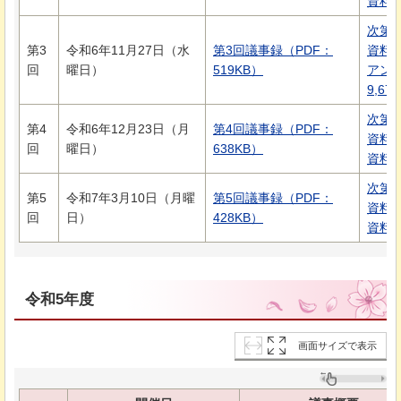
資料2
次第（
第3
令和6年11月27日（水
第3回議事録（PDF：
資料1
回
曜日）
519KB）
アン
9,67
次第（
第4
令和6年12月23日（月
第4回議事録（PDF：
資料1
回
曜日）
638KB）
資料2
次第（
第5
令和7年3月10日（月曜
第5回議事録（PDF：
資料1
回
日）
428KB）
資料2
令和5年度
画面サイズで表示