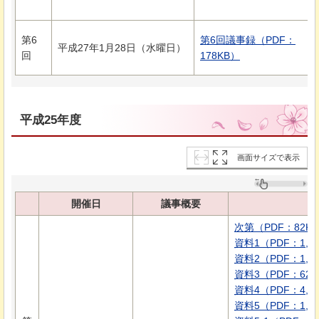
第6
第6回議事録（PDF：
平成27年1月28日（水曜日）
回
178KB）
平成25年度
画面サイズで表示
開催日
議事概要
次第（PDF：82K
資料1（PDF：1,3
資料2（PDF：1,6
資料3（PDF：622
資料4（PDF：4,1
資料5（PDF：1,5