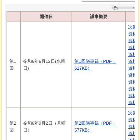
開催日
議事概要
次第（
資料1
資料2
資料3
資料4
第1
令和6年6月12日(水曜
第1回議事録（PDF：
資料5
回
日)
617KB）
資料6
資料7
資料7
資料7
資料8
資料8
次第（
資料1
第2
令和6年9月2日（月曜
第2回議事録（PDF：
資料1
回
日）
577KB）
資料2