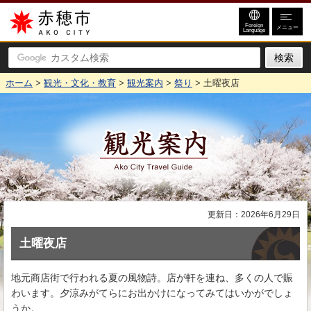
赤穂市
Foreign
メニュー
Language
ホーム
>
観光・文化・教育
>
観光案内
>
祭り
> 土曜夜店
観光案内
更新日：2026年6月29日
土曜夜店
地元商店街で行われる夏の風物詩。店が軒を連ね、多くの人で賑
わいます。夕涼みがてらにお出かけになってみてはいかがでしょ
うか。