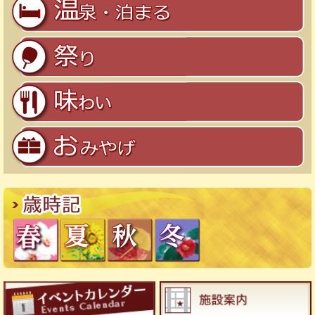
祭り
味わい
おみやげ
歳時記
春
夏
秋
冬