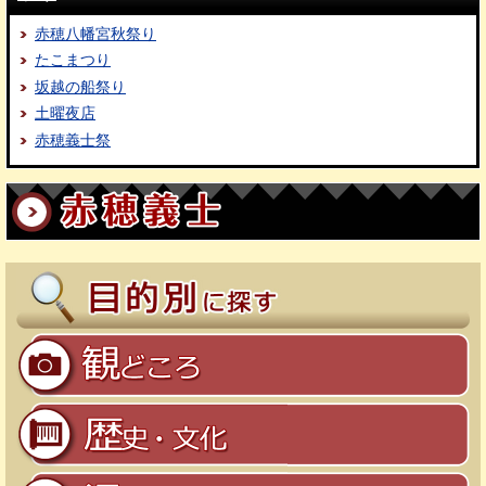
赤穂八幡宮秋祭り
たこまつり
坂越の船祭り
土曜夜店
赤穂義士祭
赤穂義士
目的別に探す
観どころ
歴史・文化
温泉・泊まる