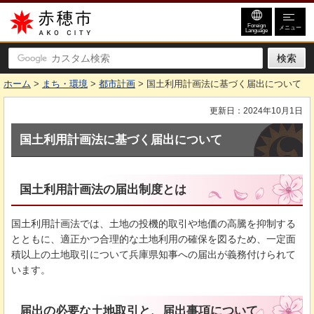
赤穂市
Foreign
メニュー
Language
ホーム
>
まち・環境
>
都市計画
> 国土利用計画法に基づく届出について
更新日：2024年10月1日
国土利用計画法に基づく届出について
国土利用計画法の届出制度とは
国土利用計画法では、土地の投機的取引や地価の高騰を抑制する
とともに、適正かつ合理的な土地利用の確保を図るため、一定面
積以上の土地取引について兵庫県知事への届出が義務付けられて
います。
届出の必要な土地取引と、届出事項について