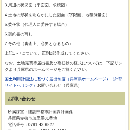
3.周辺の状況図（平面図、求積図）
4.土地の形状を明らかにした図面（字限図、地積測量図）
5.委任状（代理人に委任する場合）
6.契約書の写し
7.その他（審査上、必要となるもの）
上記1～7について、正副2部作成してください。
なお、土地売買等届出書及び委任状の様式については、下記リン
クより兵庫県のホームページをご覧ください。
国土利用計画法に基づく届出制度（兵庫県ホームページ）（外部
サイトへリンク）
お問い合わせ（兵庫県）
お問い合わせ
所属課室：建設部都市計画課計画係
兵庫県赤穂市加里屋81番地
電話番号：0791-43-6827