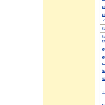
別
別
ド
様
様
配
様
様
2
施
届
工