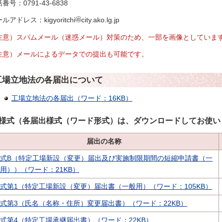
番号：0791-43-6838
ルアドレス：kigyoritchi
city.ako.lg.jp
注意）スパムメール（迷惑メール）対策のため、一部を画像としていま
注意）メールによるデータでの提出も可能です。
工場立地法の各届出について
工場立地法の各届出（ワード：16KB）
様式（各届出様式（ワード形式）は、ダウンロードしてお使い
届出の名称
式B（特定工場新設（変更）届出及び実施制限期間の短縮申請書（一
用））（ワード：21KB）
式第1（特定工場新設（変更）届出書（一般用）（ワード：105KB）
式第3（氏名（名称・住所）変更届出書）（ワード：22KB）
式第4（特定工場承継届出書）（ワード：22KB）