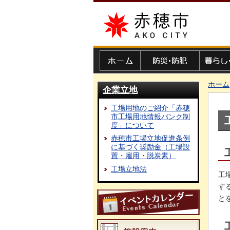
赤穂市
ホーム
防災・防犯
暮らし・
ホーム
企業立地
工場用地のご紹介「赤穂
市工場用地情報バンク制
度」について
赤穂市工場立地促進条例
に基づく奨励金（工場設
置・雇用・脱炭素）
工場立地法
工
す
と