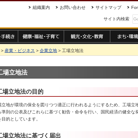
組織案内
お問い合わせ
サイトマップ
For
サイト内検索
手続き
健康・福祉・子育て
観光・文化・教育
まち・環境
>
産業・ビジネス
>
企業立地
> 工場立地法
工場立地法
工場立地法の目的
場立地が環境の保全を図りつつ適正に行われるようにするため、工場立
る準則の公表及びこれらに基づく勧告・命令を行い、国民経済の健全な
を目的としています。
工場立地法に基づく届出