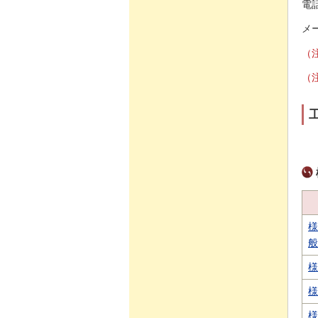
電話
メー
（
（
様
般
様
様
様