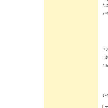
た
2
ス
3
4
5