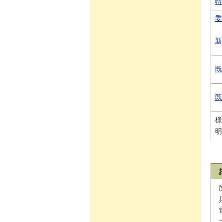
特
委
新
既
既
様
明