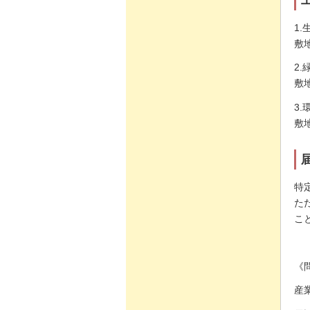
1
敷
2
敷
3
敷
特
た
こ
《
産