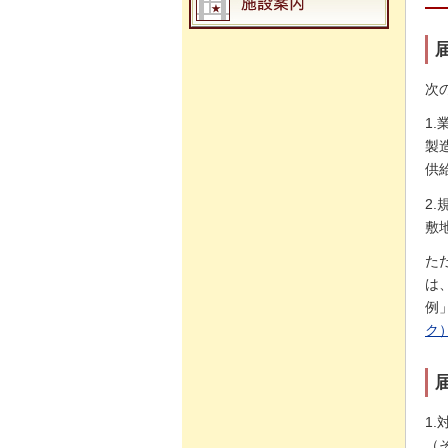
次
1.
製
供
2.
敷
た
は
例
ク
1
（