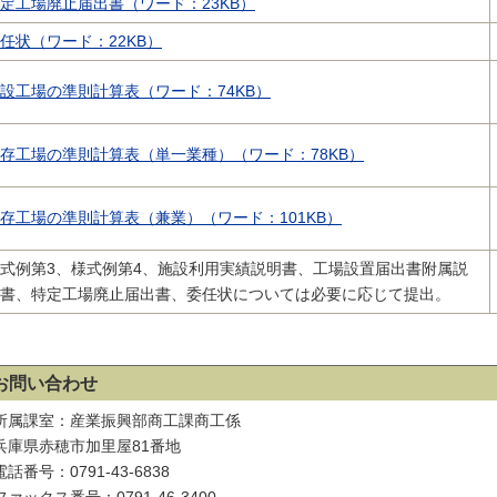
定工場廃止届出書（ワード：23KB）
任状（ワード：22KB）
設工場の準則計算表（ワード：74KB）
存工場の準則計算表（単一業種）（ワード：78KB）
存工場の準則計算表（兼業）（ワード：101KB）
式例第3、様式例第4、施設利用実績説明書、工場設置届出書附属説
書、特定工場廃止届出書、委任状については必要に応じて提出。
お問い合わせ
所属課室：産業振興部商工課商工係
兵庫県赤穂市加里屋81番地
電話番号：0791-43-6838