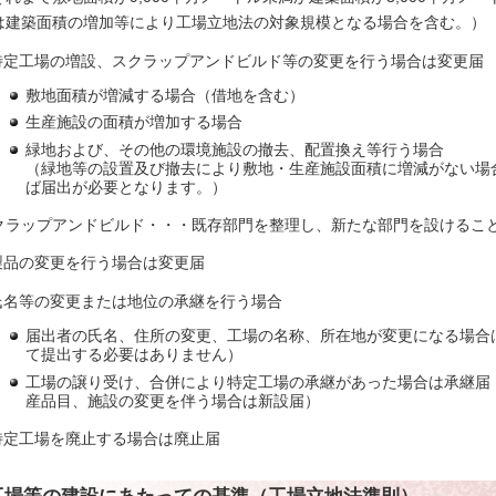
は建築面積の増加等により工場立地法の対象規模となる場合を含む。）
.特定工場の増設、スクラップアンドビルド等の変更を行う場合は変更届
敷地面積が増減する場合（借地を含む）
生産施設の面積が増加する場合
緑地および、その他の環境施設の撤去、配置換え等行う場合
（緑地等の設置及び撤去により敷地・生産施設面積に増減がない場
ば届出が必要となります。）
クラップアンドビルド・・・既存部門を整理し、新たな部門を設けるこ
.製品の変更を行う場合は変更届
.氏名等の変更または地位の承継を行う場合
届出者の氏名、住所の変更、工場の名称、所在地が変更になる場合
て提出する必要はありません）
工場の譲り受け、合併により特定工場の承継があった場合は承継届
産品目、施設の変更を伴う場合は新設届）
.特定工場を廃止する場合は廃止届
工場等の建設にあたっての基準（工場立地法準則）