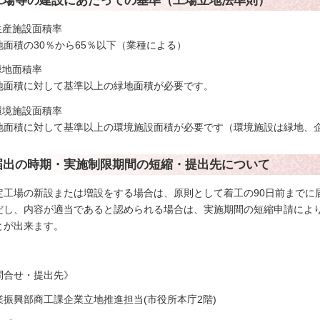
.生産施設面積率
地面積の30％から65％以下（業種による）
.緑地面積率
地面積に対して基準以上の緑地面積が必要です。
.環境施設面積率
地面積に対して基準以上の環境施設面積が必要です（環境施設は緑地、
届出の時期・実施制限期間の短縮・提出先について
定工場の新設または増設をする場合は、原則として着工の90日前までに
だし、内容が適当であると認められる場合は、実施期間の短縮申請により
とが出来ます。
問合せ・提出先》
業振興部商工課企業立地推進担当(市役所本庁2階)