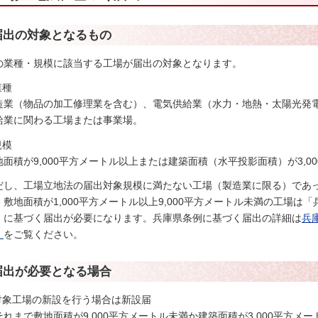
届出の対象となるもの
の業種・規模に該当する工場が届出の対象となります。
業種
造業（物品の加工修理業を含む）、電気供給業（水力・地熱・太陽光発
給業に関わる工場または事業場。
規模
地面積が9,000平方メートル以上または建築面積（水平投影面積）が3,0
だし、工場立地法の届出対象規模に満たない工場（製造業に限る）であ
、敷地面積が1,000平方メートル以上9,000平方メートル未満の工場
」に基づく届出が必要になります。兵庫県条例に基づく届出の詳細は
兵
）
をご覧ください。
届出が必要となる場合
.対象工場の新設を行う場合は新設届
それまで敷地面積が9,000平方メートル未満か建築面積が3,000平方