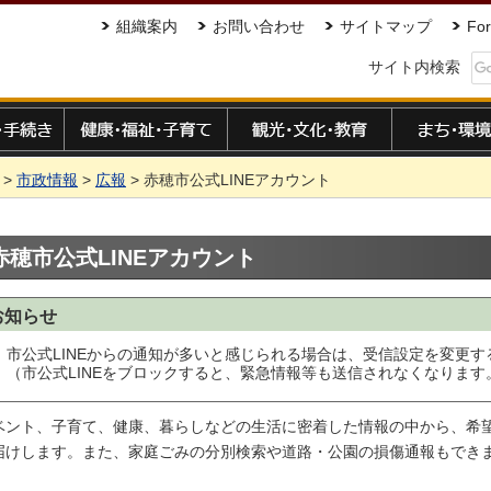
組織案内
お問い合わせ
サイトマップ
For
サイト内検索
手続き
健康・福祉・子育て
観光・文化・教育
まち・環境
>
市政情報
>
広報
> 赤穂市公式LINEアカウント
赤穂市公式LINEアカウント
お知らせ
市公式LINEからの通知が多いと感じられる場合は、受信設定を変更
（市公式LINEをブロックすると、緊急情報等も送信されなくなります
ベント、子育て、健康、暮らしなどの生活に密着した情報の中から、希望
届けします。また、家庭ごみの分別検索や道路・公園の損傷通報もでき