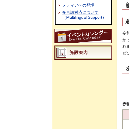
メディアへの登場
多言語対応について
（Multilingual Support）
令
か
れ
ぜ
赤