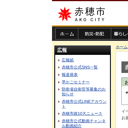
赤穂市
ホーム
防災・防犯
暮らし・
ホーム
広報
広報紙
赤穂市公式SNS一覧
報道発表
早かごセミナー
防衛省自衛官等募集のお
知らせ
赤穂市公式LINEアカウン
ト
イ
赤穂市政10大ニュース
お
赤穂市公式動画チャンネ
ル動画紹介