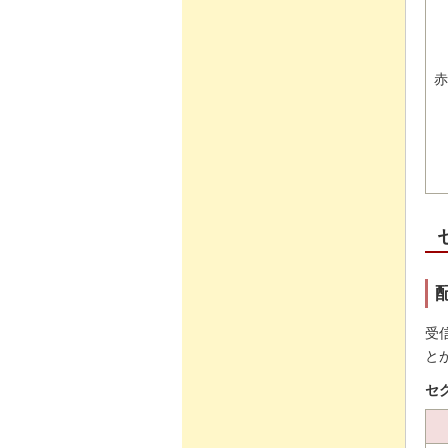
赤
受
と
セ