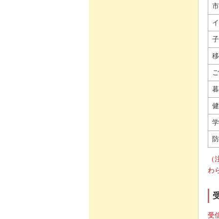
市
イ
子
移
ご
暮
健
学
防
（
わ
受