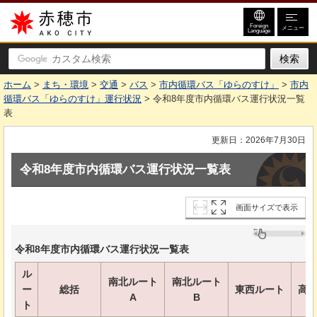
赤穂市
Foreign
メニュー
Language
ホーム
>
まち・環境
>
交通
>
バス
>
市内循環バス「ゆらのすけ」
>
市内
循環バス「ゆらのすけ」運行状況
> 令和8年度市内循環バス運行状況一覧
表
更新日：2026年7月30日
令和8年度市内循環バス運行状況一覧表
画面サイズで表示
令和8年度市内循環バス運行状況一覧表
ル
南北ルート
南北ルート
ー
総括
東西ルート
高
A
B
ト