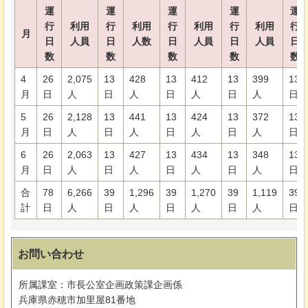
運
運
運
運
運
行
利用
行
利用
行
利用
行
利用
行
月
日
人員
日
人数
日
人員
日
人員
日
数
数
数
数
数
4
26
2,075
13
428
13
412
13
399
13
月
日
人
日
人
日
人
日
人
日
5
26
2,128
13
441
13
424
13
372
13
月
日
人
日
人
日
人
日
人
日
6
26
2,063
13
427
13
434
13
348
13
月
日
人
日
人
日
人
日
人
日
合
78
6,266
39
1,296
39
1,270
39
1,119
39
計
日
人
日
人
日
人
日
人
日
お問い合わせ
所属課室：市長公室企画政策課企画係
兵庫県赤穂市加里屋81番地