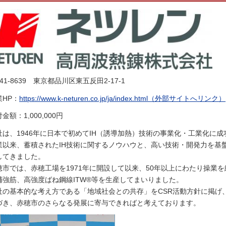
41-8639
東京都品川区東五反田2-17-1
業HP：
https://www.k-neturen.co.jp/ja/index.html（外部サイトへリンク）
金額：1,000,000円
社は、1946年に日本で初めてIH（誘導加熱）技術の事業化・工業化に
業以来、蓄積されたIH技術に関するノウハウと、高い技術・開発力を基
してきました。
穂市では、赤穂工場を1971年に開設して以来、50年以上にわたり操業
補強筋、高強度ばね鋼線ITW®等を生産してまいりました。
社の基本的な考え方である「地域社会との共存」をCSR活動方針に掲げ
づき、赤穂市のさらなる発展に寄与できればと考えております。