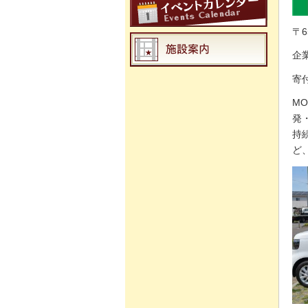
〒6
企
寄
M
発
持
ど