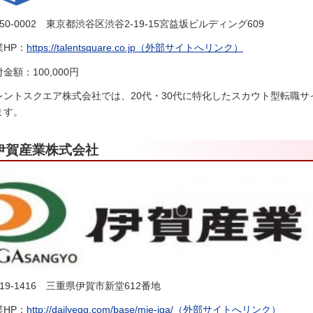
50-0002
東京都渋谷区渋谷2-19-15
宮益坂ビルディング609
業HP：
https://talentsquare.co.jp（外部サイトへリンク）
金額：100,000円
レントスクエア株式会社では、20代・30代に特化したスカウト型転職
ます。
伊賀産業株式会社
19-1416
三重県
伊賀市新堂612番地
業HP：
http://dailyegg.com/base/mie-iga/（外部サイトへリンク）