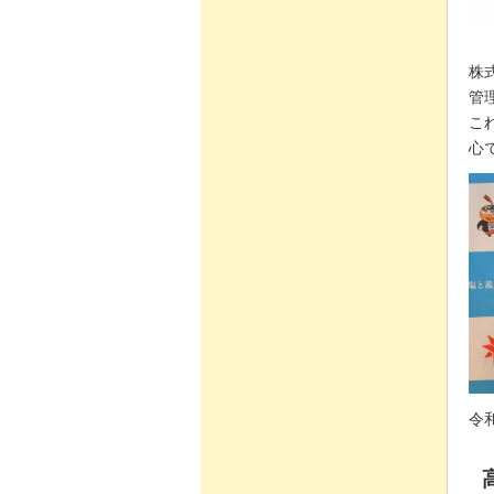
株
管
こ
心
令