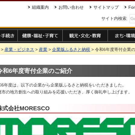
組織案内
お問い合わせ
サイトマップ
For
サイト内検索
手続き
健康・福祉・子育て
観光・文化・教育
まち・環境
>
産業・ビジネス
>
産業
>
企業版ふるさと納税
> 令和6年度寄付企業
令和6年度寄付企業のご紹介
和6年度は、以下の企業から企業版ふるさと納税をいただきました。
穂市の地方創生への取り組みを応援いただき、厚く御礼申し上げます。
株式会社MORESCO