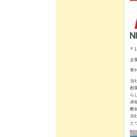
〒1
企
寄付
当
創
ら
赤
断
当
と