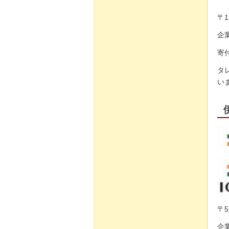
〒1
企
寄付
タ
い
〒5
企