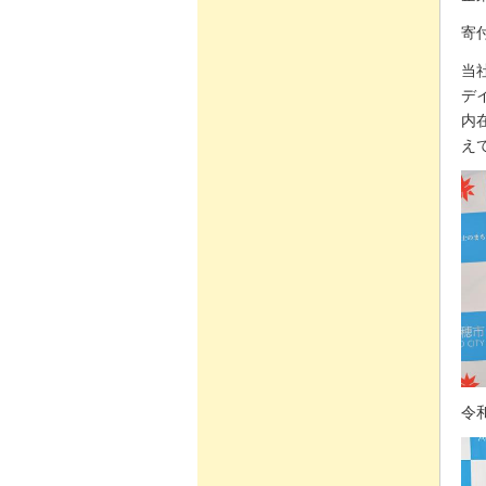
寄付
当
デ
内
え
令