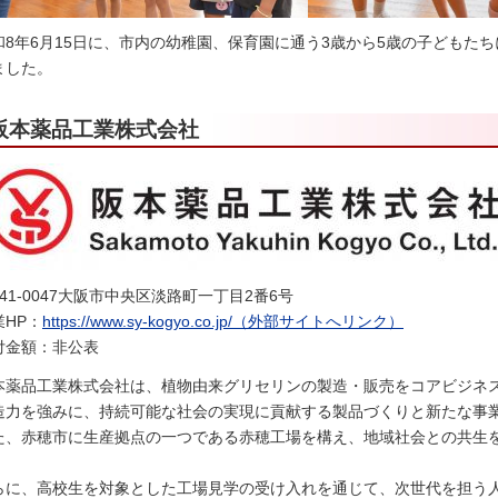
和8年6月15日に、市内の幼稚園、保育園に通う3歳から5歳の子どもた
ました。
阪本薬品工業株式会社
41-0047大阪市中央区淡路町一丁目2番6号
業HP：
https://www.sy-kogyo.co.jp/（外部サイトへリンク）
付金額：非公表
本薬品工業株式会社は、植物由来グリセリンの製造・販売をコアビジネ
造力を強みに、持続可能な社会の実現に貢献する製品づくりと新たな事
た、赤穂市に生産拠点の一つである赤穂工場を構え、地域社会との共生
。
らに、高校生を対象とした工場見学の受け入れを通じて、次世代を担う