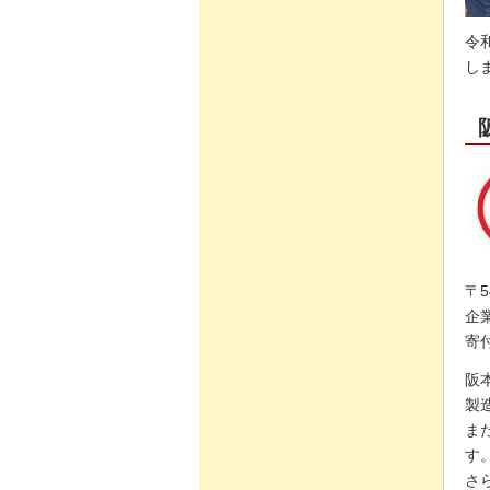
令
し
〒5
企
寄
阪
製
ま
す
さ