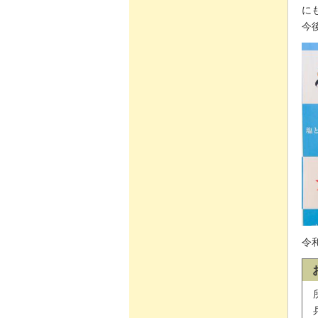
に
今
令