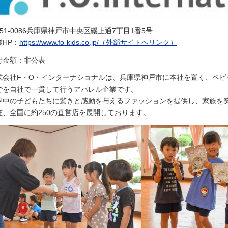
651-0086兵庫県神戸市中央区磯上通7丁目1番5号
業HP：
https://www.fo-kids.co.jp/（外部サイトへリンク）
付金額：非公表
式会社F・O・インターナショナルは、兵庫県神戸市に本社を置く、ベビ
でを自社で一貫して行うアパレル企業です。
界中の子どもたちに驚きと感動を与えるファッションを提供し、家族を
在、全国に約250の直営店を展開しております。