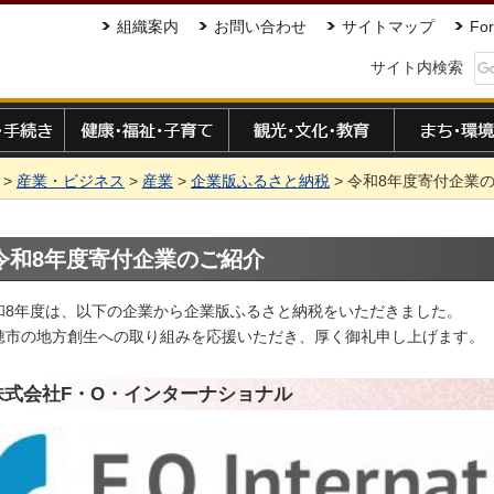
組織案内
お問い合わせ
サイトマップ
For
サイト内検索
手続き
健康・福祉・子育て
観光・文化・教育
まち・環境
>
産業・ビジネス
>
産業
>
企業版ふるさと納税
> 令和8年度寄付企業
令和8年度寄付企業のご紹介
和8年度は、以下の企業から企業版ふるさと納税をいただきました。
穂市の地方創生への取り組みを応援いただき、厚く御礼申し上げます。
株式会社F・O・インターナショナル