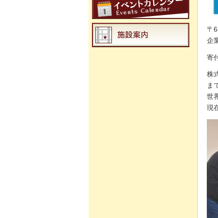
〒
企
寄
株
ま
世
現