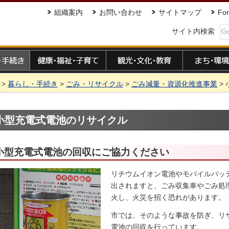
組織案内
お問い合わせ
サイトマップ
For
サイト内検索
手続き
健康・福祉・子育て
観光・文化・教育
まち・環境
>
暮らし・手続き
>
ごみ・リサイクル
>
ごみ減量・資源化推進事業
>
小型充電式電池のリサイクル
小型充電式電池の回収にご協力ください
リチウムイオン電池やモバイルバッ
出されますと、ごみ収集車やごみ処
火し、火災を招く恐れがあります。
市では、そのような事故を防ぎ、リ
電池の回収を行っています。