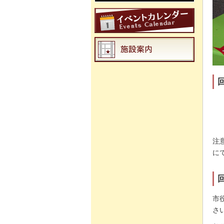
注
に
市
さ