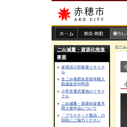
赤穂市
ホーム
防災・防犯
暮らし・
ホーム
ごみ減量・資源化推進
事業
使用済小型家電リサイク
ル
生ごみ堆肥化容器等購入
助成金交付申請
小型充電式電池のリサイ
クル
ごみ減量・資源化促進月
間入賞作品について
「プラスチック製品」の
回収にご協力ください