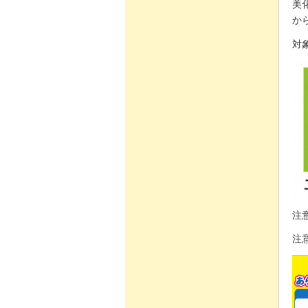
美
か
対
注
注