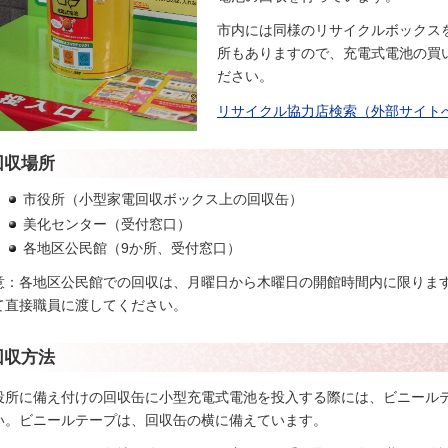
市内には同様のリサイクルボックス
所もありますので、充電式電池の買
ださい。
リサイクル協力店検索（外部サイト
回収場所
市役所（小型家電回収ボックス上の回収缶）
美化センター（受付窓口）
各地区公民館（9か所、受付窓口）
意：各地区公民館での回収は、月曜日から木曜日の開館時間内に限りま
て直接職員に渡してください。
回収方法
役所に備え付けの回収缶に小型充電式電池を投入する際には、ビニール
い。ビニールテープは、回収缶の横に備えています。