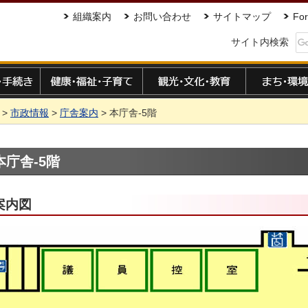
組織案内
お問い合わせ
サイトマップ
For
サイト内検索
手続き
健康・福祉・子育て
観光・文化・教育
まち・環境
>
市政情報
>
庁舎案内
> 本庁舎-5階
本庁舎-5階
案内図