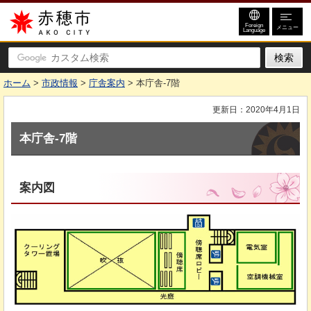
赤穂市
Foreign
メニュー
Language
ホーム
>
市政情報
>
庁舎案内
> 本庁舎-7階
更新日：2020年4月1日
本庁舎-7階
案内図