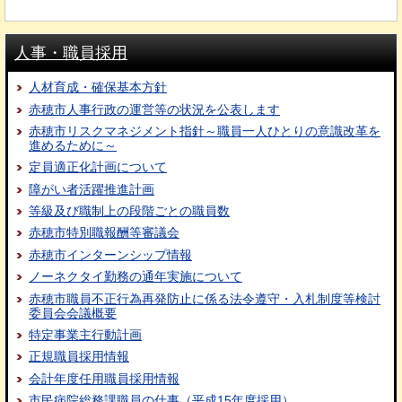
人事・職員採用
人材育成・確保基本方針
赤穂市人事行政の運営等の状況を公表します
赤穂市リスクマネジメント指針～職員一人ひとりの意識改革を
進めるために～
定員適正化計画について
障がい者活躍推進計画
等級及び職制上の段階ごとの職員数
赤穂市特別職報酬等審議会
赤穂市インターンシップ情報
ノーネクタイ勤務の通年実施について
赤穂市職員不正行為再発防止に係る法令遵守・入札制度等検討
委員会会議概要
特定事業主行動計画
正規職員採用情報
会計年度任用職員採用情報
市民病院総務課職員の仕事（平成15年度採用）