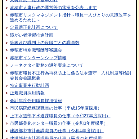
赤穂市人事行政の運営等の状況を公表します
赤穂市リスクマネジメント指針～職員一人ひとりの意識改革を
進めるために～
定員適正化計画について
障がい者活躍推進計画
等級及び職制上の段階ごとの職員数
赤穂市特別職報酬等審議会
赤穂市インターンシップ情報
ノーネクタイ勤務の通年実施について
赤穂市職員不正行為再発防止に係る法令遵守・入札制度等検討
委員会会議概要
特定事業主行動計画
正規職員採用情報
会計年度任用職員採用情報
市民病院総務課職員の仕事（平成15年度採用）
上下水道部下水道課職員の仕事（令和27年度採用）
市民部美化センター職員の仕事（令和3年度採用）
建設部都市計画課職員の仕事（令和4年度採用）
建設部都市計画課職員の仕事（平成21年度採用）