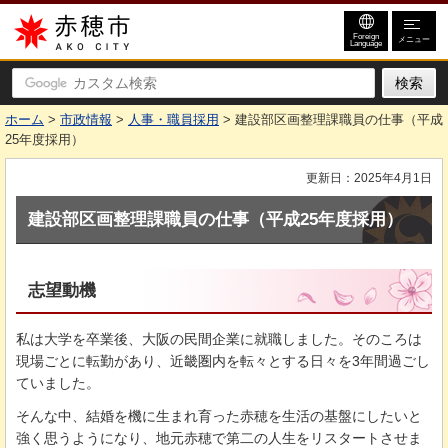
赤穂市
Foreign
メニュー
Language
ホーム
>
市政情報
>
人事・職員採用
> 建設部区画整理課職員の仕事（平成
25年度採用）
更新日：2025年4月1日
建設部区画整理課職員の仕事（平成25年度採用）
志望動機
私は大学を卒業後、大阪の民間企業に就職しました。そのころは
現場ごとに転勤があり、近畿圏内を転々とする日々を3年間過ごし
ていました。
そんな中、結婚を機に生まれ育った赤穂を生活の基盤にしたいと
強く思うようになり、地元赤穂で第二の人生をリスタートさせま