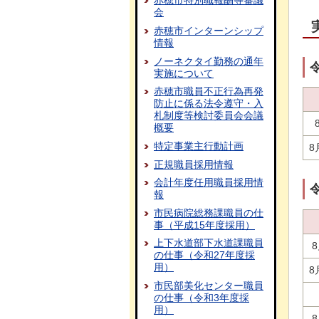
赤穂市特別職報酬等審議
会
赤穂市インターンシップ
情報
ノーネクタイ勤務の通年
実施について
赤穂市職員不正行為再発
防止に係る法令遵守・入
札制度等検討委員会会議
概要
特定事業主行動計画
8
正規職員採用情報
会計年度任用職員採用情
報
市民病院総務課職員の仕
事（平成15年度採用）
上下水道部下水道課職員
の仕事（令和27年度採
用）
8
市民部美化センター職員
の仕事（令和3年度採
用）