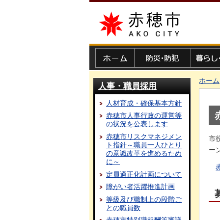
赤穂市
ホーム
防災・防犯
暮らし・
ホーム
人事・職員採用
人材育成・確保基本方針
赤穂市人事行政の運営等
の状況を公表します
赤穂市リスクマネジメン
市
ト指針～職員一人ひとり
ー
の意識改革を進めるため
に～
定員適正化計画について
障がい者活躍推進計画
等級及び職制上の段階ご
との職員数