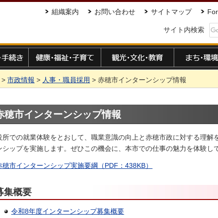
組織案内
お問い合わせ
サイトマップ
For
サイト内検索
手続き
健康・福祉・子育て
観光・文化・教育
まち・環境
>
市政情報
>
人事・職員採用
> 赤穂市インターンシップ情報
赤穂市インターンシップ情報
役所での就業体験をとおして、職業意識の向上と赤穂市政に対する理解
ンシップを実施します。ぜひこの機会に、本市での仕事の魅力を体験し
赤穂市インターンシップ実施要綱（PDF：438KB）
募集概要
令和8年度インターンシップ募集概要