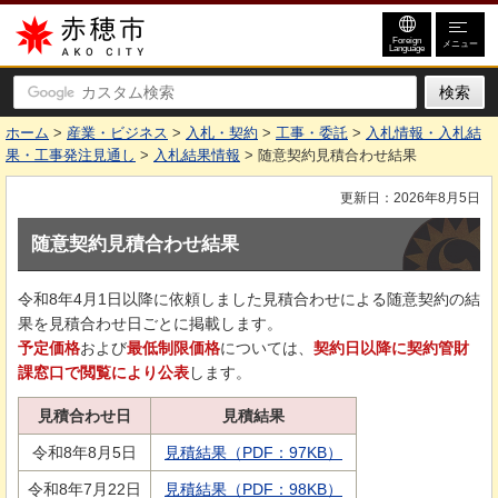
赤穂市
Foreign
メニュー
Language
ホーム
>
産業・ビジネス
>
入札・契約
>
工事・委託
>
入札情報・入札結
果・工事発注見通し
>
入札結果情報
> 随意契約見積合わせ結果
更新日：2026年8月5日
随意契約見積合わせ結果
令和8年4月1日以降に依頼しました見積合わせによる随意契約の結
果を見積合わせ日ごとに掲載します。
予定価格
および
最低制限価格
については、
契約日以降に契約管財
課窓口で閲覧により公表
します。
見積合わせ日
見積結果
令和8年8月5日
見積結果（PDF：97KB）
令和8年7月22日
見積結果（PDF：98KB）