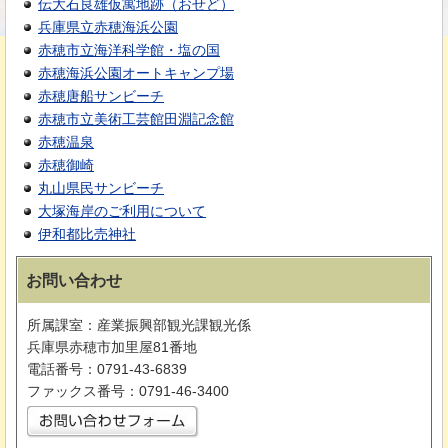
伝大石良雄仮寓地跡（おせど）
兵庫県立赤穂海浜公園
赤穂市立海洋科学館・塩の国
赤穂海浜公園オートキャンプ場
赤穂唐船サンビーチ
赤穂市立美術工芸館田淵記念館
赤穂温泉
赤穂御崎
丸山県民サンビーチ
大塚海岸のご利用について
伊和都比売神社
お問い合わせ
所属課室：産業振興部観光課観光係
兵庫県赤穂市加里屋81番地
電話番号：0791-43-6839
ファックス番号：0791-46-3400