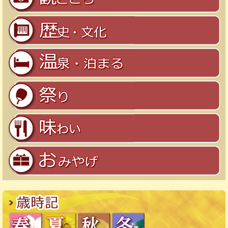
歴史・文化
温泉・泊まる
祭り
味わい
おみやげ
歳時記
春
夏
秋
冬