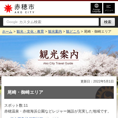
赤穂市
Foreign
メニュー
Language
ホーム
>
観光・文化・教育
>
観光案内
>
観どころ
> 尾崎・御崎エリア
観光案内
更新日：2022年5月1日
尾崎・御崎エリア
スポット数:11
赤穂温泉・赤穂海浜公園などレジャー施設が充実した地域です。