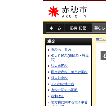
赤穂市
ホーム
防災・防犯
暮らし・
ホーム
税金
市税のご案内
個人住民税(市民税・県民
税)
法人市民税
固定資産税・都市計画税
軽自動車税
その他の地方税
市税に関する証明
税制改正
地方税に関する電子申告