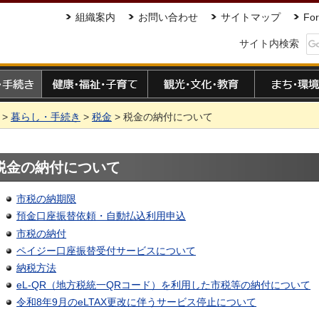
組織案内
お問い合わせ
サイトマップ
For
サイト内検索
手続き
健康・福祉・子育て
観光・文化・教育
まち・環境
>
暮らし・手続き
>
税金
> 税金の納付について
税金の納付について
市税の納期限
預金口座振替依頼・自動払込利用申込
市税の納付
ペイジー口座振替受付サービスについて
納税方法
eL-QR（地方税統一QRコード）を利用した市税等の納付について
令和8年9月のeLTAX更改に伴うサービス停止について