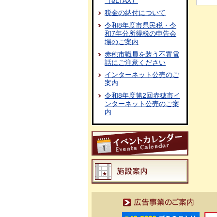
（eLTAX）
税金の納付について
令和8年度市県民税・令
和7年分所得税の申告会
場のご案内
赤穂市職員を装う不審電
話にご注意ください
インターネット公売のご
案内
令和8年度第2回赤穂市イ
ンターネット公売のご案
内
広告事業のご案内