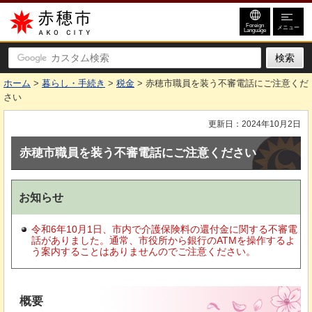
赤穂市
Foreign
メニュー
Language
ホーム
>
暮らし・手続き
>
税金
> 赤穂市職員を装う不審電話にご注意くだ
さい
更新日：2024年10月2日
赤穂市職員を装う不審電話にご注意ください
お知らせ
令和6年10月1日、市内で介護保険料の還付金に関する不審電
話がありました。通常、市役所から銀行のATMを操作するよ
う案内することはありませんのでご注意ください。
概要