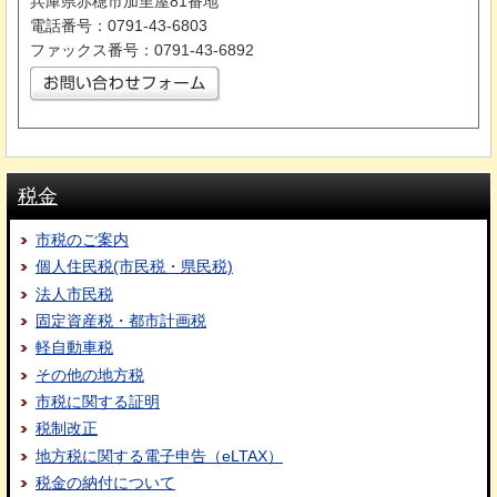
兵庫県赤穂市加里屋81番地
電話番号：0791-43-6803
ファックス番号：0791-43-6892
税金
市税のご案内
個人住民税(市民税・県民税)
法人市民税
固定資産税・都市計画税
軽自動車税
その他の地方税
市税に関する証明
税制改正
地方税に関する電子申告（eLTAX）
税金の納付について