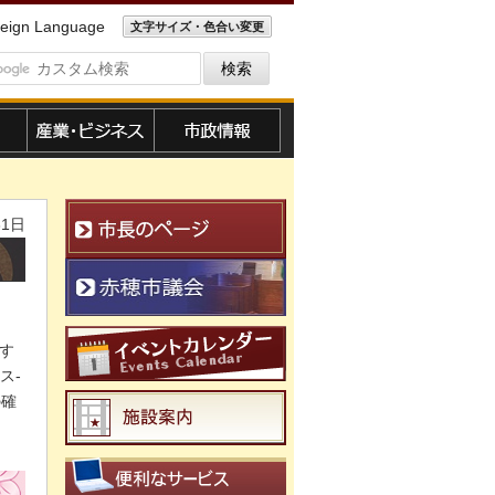
eign Language
文字サイズ・色合い変更
産業・ビジネス
市政情報
31日
す
ス-
の確
便利なサービス