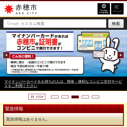
赤穂市
Foreign
メニュー
Language
前へ
マイナンバーカードをお持ちの人は、簡単・便利なコンビニ交付サービ
スをご利用ください
STOP
緊急情報
緊急情報はありません。