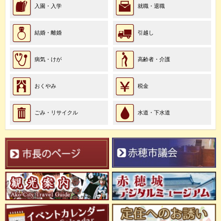
入園・入学
就職・退職
結婚・離婚
引越し
病気・けが
高齢者・介護
おくやみ
税金
ごみ・リサイクル
水道・下水道