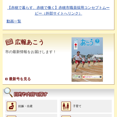
【赤穂で暮らす、赤穂で働く】赤穂市職員採用コンセプトムー
ビー（外部サイトへリンク）
動画一覧
広報あこう
市の最新情報をお届けします！
最新号を見る
目的や内容で探
す
妊娠・出産
子育て