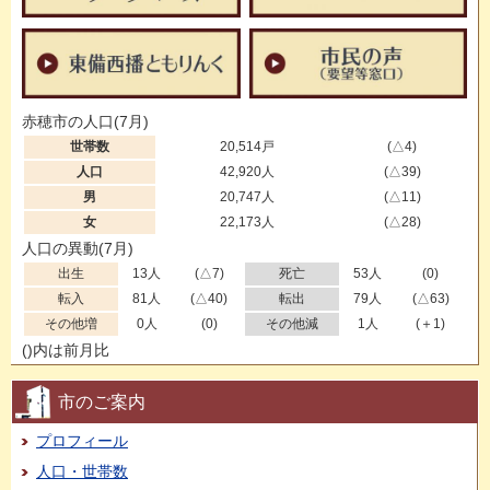
赤穂市の人口(7月)
世帯数
20,514戸
(△4)
人口
42,920人
(△39)
男
20,747人
(△11)
女
22,173人
(△28)
人口の異動(7月)
出生
13人
(△7)
死亡
53人
(0)
転入
81人
(△40)
転出
79人
(△63)
その他増
0人
(0)
その他減
1人
(＋1)
()内は前月比
市のご案内
プロフィール
人口・世帯数