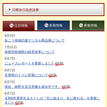
日曜休日急患診療
新着情報
募集情報
注目情報
8月3日
あこう地域応援デジタル商品券について
7月31日
赤穂市民病院の経営改革について
8月7日
ニュースレポートを更新しました
8月7日
災害時のトイレ対策について
8月7日
現在、林野火災注意報を発令中です。
8月7日
令和8年度牟礼まさとしの『礼に始まり、礼に終わる』を更新し
ました