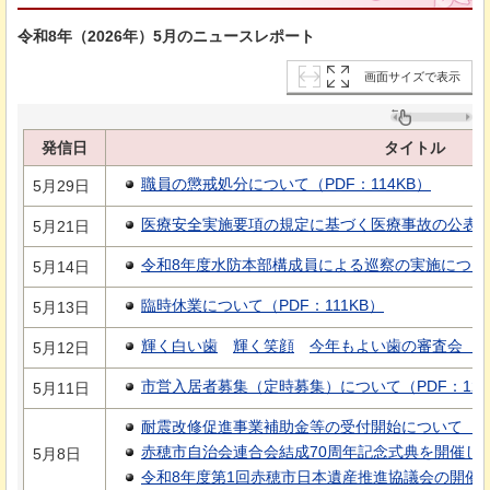
令和8年（2026年）5月のニュースレポート
画面サイズで表示
発信日
タイトル
職員の懲戒処分について（PDF：114KB）
5月29日
医療安全実施要項の規定に基づく医療事故の公表につ
5月21日
令和8年度水防本部構成員による巡察の実施について（
5月14日
臨時休業について（PDF：111KB）
5月13日
輝く白い歯
輝く
笑顔
今年
もよい歯の審査会（PD
5月12日
市営入居者募集（定時募集）について（PDF：123
5月11日
耐震改修促進事業補助金等の受付開始について（PDF
赤穂市自治会連合会結成70周年記念式典を開催します
5月8日
令和8年度第1回赤穂市日本遺産推進協議会の開催につ