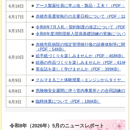
アース製薬社員に学ぶ虫・製品・工夫！（PDF：77
6月18日
赤穂市長選挙執行の主要日程について（PDF：118K
6月17日
令和8年7月入札・契約制度の改正について（PDF：1
6月15日
令和8年度消防団新入団員基礎訓練の実施について（P
赤穂市民病院の指定管理移行後の診療体制等に関す
（PDF：54KB）
絵手紙づくりを楽しみませんか（PDF：468KB）
6月10日
絵画の作品づくりを楽しみませんか（PDF：414KB
英会話を楽しく学びませんか（PDF：399KB）
クルマまるごと体験授業～エンジンからタイヤ、ボディ
6月9日
危険物安全週間に伴う管内事業所との合同訓練の実施に
6月8日
臨時休業について（PDF：186KB）
6月3日
令和8年（2026年）5月のニュースレポート