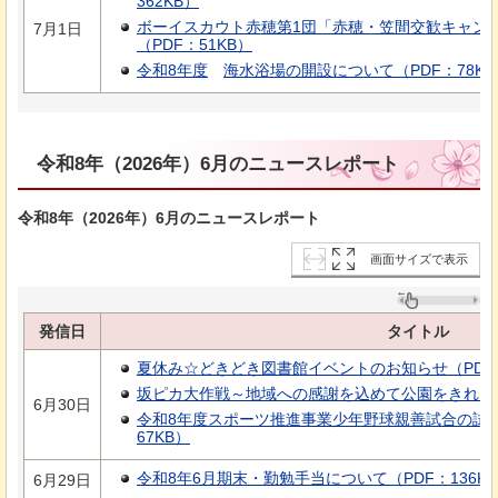
362KB）
ボーイスカウト赤穂第1団「赤穂・笠間交歓キャンプ
7月1日
（PDF：51KB）
令和8年度
海
水浴場の開設について（PDF：78KB
令和8年（2026年）6月のニュースレポート
令和8年（2026年）6月のニュースレポート
画面サイズで表示
発信日
タイトル
夏休み☆どきどき図書館イベントのお知らせ（PDF：1
坂ピカ大作戦～地域への感謝を込めて公園をきれいに～
6月30日
令和8年度スポーツ推進事業少年野球親善試合の試合
67KB）
令和8年6月期末・勤勉手当について（PDF：136K
6月29日