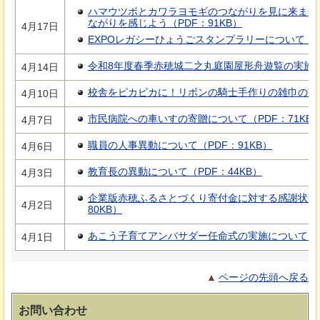
ハマウツボとカワラヨモギのつながりを見に来ませ
ながりを感じよう（PDF：91KB）
4月17日
EXPOレガシーひょうごスタンプラリーについて（PD
令和8年度春季赤穂城二之丸庭園屋形舟遊覧の実施につ
4月14日
校舎をピカピカに！リボンの騎士手作りの雑巾の寄贈
4月10日
市民病院への車いすの寄贈について（PDF：71KB
4月7日
職員の人事異動について（PDF：91KB）
4月6日
教育長の異動について（PDF：44KB）
4月3日
企業版赤穂ふるさとづくり寄付金に対する感謝状贈
4月2日
80KB）
あこう子育てアンバサダー任命式の実施について（PD
4月1日
ページの先頭へ戻る
お問い合わせ