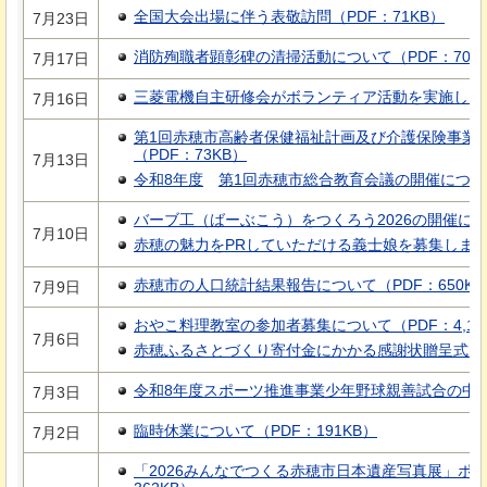
全国大会出場に伴う表敬訪問（PDF：71KB）
7月23日
消防殉職者顕彰碑の清掃活動について（PDF：70K
7月17日
三菱電機自主研修会がボランティア活動を実施します（
7月16日
第1回赤穂市高齢者保健福祉計画及び介護保険事業
（PDF：73KB）
7月13日
令和8年度
第
1回赤穂市総合教育会議の開催について
バーブ工（ばーぶこう）をつくろう2026の開催につい
7月10日
赤穂の魅力をPRしていただける義士娘を募集します！（
赤穂市の人口統計結果報告について（PDF：650KB
7月9日
おやこ料理教室の参加者募集について（PDF：4,13
7月6日
赤穂ふるさとづくり寄付金にかかる感謝状贈呈式につい
令和8年度スポーツ推進事業少年野球親善試合の中止に
7月3日
臨時休業について（PDF：191KB）
7月2日
「2026みんなでつくる赤穂市日本遺産写真展」ポ