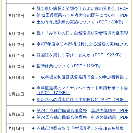
輝く白い歯輝く笑顔今年もよい歯の審査会（PDF：1
第41回兵庫県ろうあ者大会の開催について（PDF：1,
5月26日
土のう作成訓練の実施について（PDF：83KB）
祝！「みどりの日」自然環境功労者環境大臣表彰報告会
5月23日
令和7年度水防本部構成員による巡察の実施について（
5月22日
韓国語を楽しく学びませんか（PDF：523KB）
5月21日
臨時休業について（PDF：119KB）
5月20日
「成年後見制度普及啓発講演会」の参加者募集します（
5月19日
今年度最初のマイナンバーカード申請サポート会場
（PDF：177KB）
5月16日
用水路への通水に伴う注意喚起について（PDF：81
第74回赤穂市民総合体育祭
卓球の部結果
（PDF：
5月15日
第74回赤穂市民総合体育祭
剣道の部結果
（PDF：
赤穂市消費者協会『生活講座』の参加者を募集します（
5月14日