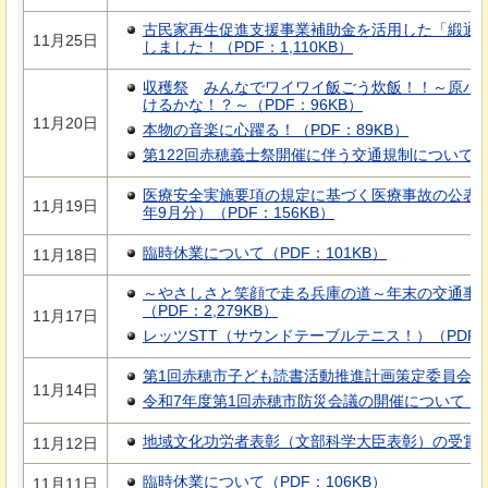
古民家再生促進支援事業補助金を活用した「緞通
11月25日
しました！（PDF：1,110KB）
収穫祭
みんなでワイワイ飯ごう炊飯！！～原ハ
けるかな！？～
（PDF：96KB）
11月20日
本物の音楽に心躍る！（PDF：89KB）
第122回赤穂義士祭開催に伴う交通規制について（P
医療安全実施要項の規定に基づく医療事故の公表に
11月19日
年9月分）（PDF：156KB）
臨時休業について（PDF：101KB）
11月18日
～やさしさと笑顔で走る兵庫の道～年末の交通事
（PDF：2,279KB）
11月17日
レッツSTT（サウンドテーブルテニス！）（PDF：
第1回赤穂市子ども読書活動推進計画策定委員会を開
11月14日
令和7年度第1回赤穂市防災会議の開催について（PD
地域文化功労者表彰（文部科学大臣表彰）の受賞につ
11月12日
臨時休業について（PDF：106KB）
11月11日