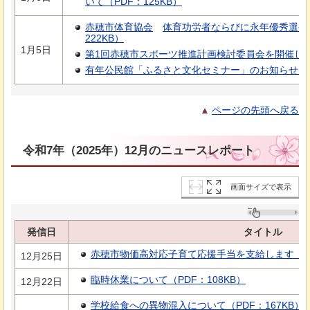
いて（PDF：125KB）
赤穂市体育協会
体育功労者ならびに永年優秀選手
222KB）
1月5日
第1回赤穂市スポーツ推進計画検討委員会を開催します
有年公民館「ふるさと文化セミナー」のお知らせ（PD
ページの先頭へ戻る
令和7年（2025年）12月のニュースレポート
画面サイズで表示
発信日
タイトル
赤穂市物価高対応子育て応援手当を支給します（PD
12月25日
臨時休業について（PDF：108KB）
12月22日
学校給食への異物混入について（PDF：167KB）