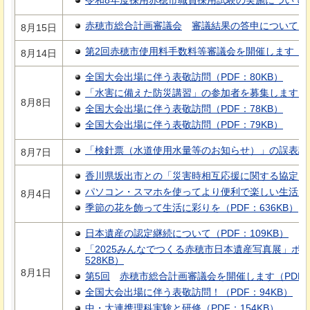
令和8年度採用赤穂市職員採用試験の実施について（P
赤穂市総合計画審議会
審議結果の答申について
（
8月15日
第2回赤穂市使用料手数料等審議会を開催します（PD
8月14日
全国大会出場に伴う表敬訪問（PDF：80KB）
「水害に備えた防災講習」の参加者を募集します（PD
8月8日
全国大会出場に伴う表敬訪問（PDF：78KB）
全国大会出場に伴う表敬訪問（PDF：79KB）
「検針票（水道使用水量等のお知らせ）」の誤表記につ
8月7日
香川県坂出市との「災害時相互応援に関する協定」を
パソコン・スマホを使ってより便利で楽しい生活を（P
8月4日
季節の花を飾って生活に彩りを（PDF：636KB）
日本遺産の認定継続について（PDF：109KB）
「2025みんなでつくる赤穂市日本遺産写真展」ポ
528KB）
8月1日
第5回
赤穂市総合計画審議会を開催します
（PDF
全国大会出場に伴う表敬訪問！（PDF：94KB）
中・大連携理科実験と研修（PDF：154KB）