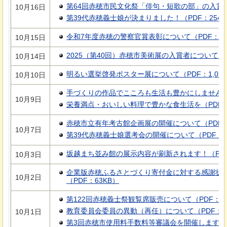
第
64回赤穂市民文化祭「俳句・短歌の部」の入賞
10月16日
第39代赤穂義士娘が決まりました！（PDF：254K
令和7年度赤穂の警察官賞表彰について（PDF：73
10月15日
2025（第40回）赤穂市美術展の入賞者について（P
10月14日
明るい選挙啓発ポスター展について（PDF：1,070
10月10日
手づくりの作品でこころも生活も豊かにしませんか（
10月9日
栄養満点・おいしい料理で豊かな食生活を（PDF：3
赤穂市立有年考古館企画展の開催について（PDF：2,
10月7日
第39代赤穂義士娘選考会の開催について（PDF：8
坂越まち並み館の展示内容が刷新されます！（PDF
10月3日
企業版赤穂ふるさとづくり寄付金に対する感謝状
10月2日
（PDF：63KB）
第122回赤穂義士祭観覧席販売について（PDF：22
教育委員会委員の異動（再任）について（PDF：10
10月1日
第3回赤穂市使用料手数料等審議会を開催します（P