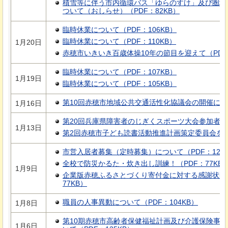
積雪等に伴う市内循環バス「ゆらのすけ」及び圏域
ついて（おしらせ）（PDF：82KB）
臨時休業について（PDF：106KB）
臨時休業について（PDF：110KB）
1月20日
赤穂市いきいき百歳体操10年の節目を迎えて（PDF：
臨時休業について（PDF：107KB）
1月19日
臨時休業について（PDF：105KB）
第10回赤穂市地域公共交通活性化協議会の開催につい
1月16日
第20回兵庫県障害者のじぎくスポーツ大会参加者を募
1月13日
第2回赤穂市子ども読書活動推進計画策定委員会を開催
市営入居者募集（定時募集）について（PDF：129K
全校で防災かるた・炊き出し訓練！（PDF：77KB
1月9日
企業版赤穂ふるさとづくり寄付金に対する感謝状贈
77KB）
職員の人事異動について（PDF：104KB）
1月8日
第10期赤穂市高齢者保健福祉計画及び介護保険事
1月6日