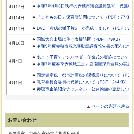
令和7年4月6日執行の赤穂市議会議員選挙
異議申
4月17日
「こどもの日」保育所訪問について（PDF：77KB
4月14日
DVD「赤穂の獅子舞5」が完成しました（PDF：98
4月11日
国際大会出場に伴う表敬訪問（PDF：79KB）
4月10日
令和5年度赤穂市観光客動態調査報告書の配布について（
あこう子育てアンバサダー任命式の実施について（PD
4月4日
令和7年度春季赤穂城二之丸庭園屋形舟遊覧の実施につ
固定資産税・都市計画税の課税誤りについて（PDF：
教育委員会委員の異動について（PDF：244KB）
4月1日
赤穂市企業紹介チャンネル
公開動画の更新につい
ページの先頭へ戻る
お問い合わせ
所属課室：市長公室秘書広報課広報係