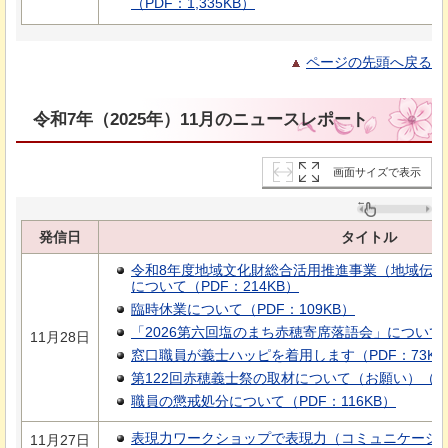
（PDF：1,335KB）
ページの先頭へ戻る
令和7年（2025年）11月のニュースレポート
画面サイズで表示
発信日
タイトル
令和8年度地域文化財総合活用推進事業（地域伝
について（PDF：214KB）
臨時休業について（PDF：109KB）
「2026第六回塩のまち赤穂寄席落語会」について（
11月28日
窓口職員が義士ハッピを着用します（PDF：73KB
第122回赤穂義士祭の取材について（お願い）（PDF
職員の懲戒処分について（PDF：116KB）
表現力ワークショップで表現力（コミュニケーション）
11月27日