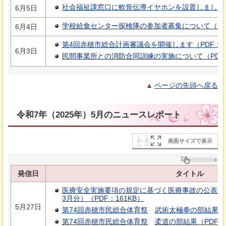
社会福祉課窓口に軟骨伝導イヤホンを設置しました（P
6月5日
学校給食センター探検隊の参加者募集について（PDF
6月4日
第4回赤穂市総合計画審議会を開催します（PDF：5
6月3日
民間事業所との消防合同訓練の実施について（PDF：
ページの先頭へ戻る
令和7年（2025年）5月のニュースレポート
画面サイズで表示
発信日
タイトル
医療安全実施要項の規定に基づく医療事故の公表につ
3月分）（PDF：161KB）
5月27日
第74回赤穂市民総合体育祭
武術太極拳の部結果
（
第74回赤穂市民総合体育祭
柔道の部結果
（PDF：