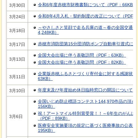
令和6年度赤穂市財務書類について（PDF：66KB）
3月30日
令和8年4月入札・契約制度の改正について（PDF：2
3月24日
～やさしさと笑顔で走る兵庫の道～春の全国交通安
3月18日
4,248KB）
赤穂市消防団第15分団消防ポンプ自動車引渡式につい
3月17日
全国大会出場に伴う表敬訪問（PDF：63KB）
3月13日
全国大会出場に伴う表敬訪問（PDF：82KB）
企業版赤穂ふるさとづくり寄付金に対する感謝状贈
3月11日
63KB）
年度末及び年度始め休日臨時窓口の開設について（PD
3月10日
全国いじめ防止標語コンテスト144,970作品の頂
156KB）
祝！アートマイル特別賞受賞！！～6年生のがんば
3月6日
（PDF：89KB）
医療安全実施要項の規定に基づく医療事故の公表に
195KB）