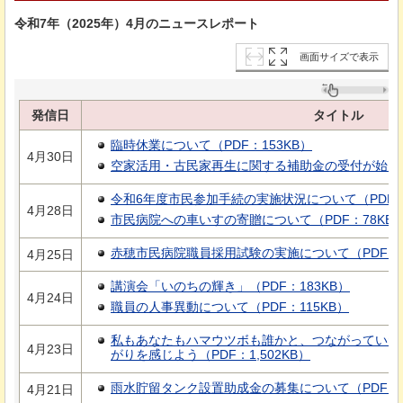
令和7年（2025年）4月のニュースレポート
画面サイズで表示
発信日
タイトル
臨時休業について（PDF：153KB）
4月30日
空家活用・古民家再生に関する補助金の受付が始まりま
令和6年度市民参加手続の実施状況について（PDF：2
4月28日
市民病院への車いすの寄贈について（PDF：78KB
赤穂市民病院職員採用試験の実施について（PDF：2
4月25日
講演会「いのちの輝き」（PDF：183KB）
4月24日
職員の人事異動について（PDF：115KB）
私もあなたもハマウツボも誰かと、つながっていた
4月23日
がりを感じよう（PDF：1,502KB）
雨水貯留タンク設置助成金の募集について（PDF：3
4月21日