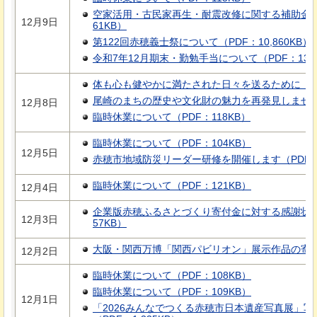
空家活用・古民家再生・耐震改修に関する補助金の
12月9日
61KB）
第122回赤穂義士祭について（PDF：10,860KB）
令和7年12月期末・勤勉手当について（PDF：131
体も心も健やかに満たされた日々を送るために（PD
尾崎のまちの歴史や文化財の魅力を再発見しませんか
12月8日
臨時休業について（PDF：118KB）
臨時休業について（PDF：104KB）
12月5日
赤穂市地域防災リーダー研修を開催します（PDF：1
臨時休業について（PDF：121KB）
12月4日
企業版赤穂ふるさとづくり寄付金に対する感謝状贈
12月3日
57KB）
大阪・関西万博「関西パビリオン」展示作品の寄贈に
12月2日
臨時休業について（PDF：108KB）
臨時休業について（PDF：109KB）
12月1日
「2026みんなでつくる赤穂市日本遺産写真展」