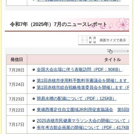
令和7年（2025年）7月のニュースレポート
画面サイズで表示
発信日
タイトル
全国大会出場に伴う表敬訪問（PDF：90KB）
7月28日
第1回赤穂市使用料手数料等審議会を開催します（PD
7月24日
第1回赤穂市総合戦略推進委員会を開催します（PDF
簡易水槽の配備について（PDF：125KB）
7月23日
東備西播定住自立圏域JR利用促進協議会
第5回総
7月22日
2025赤穂市民健康マラソン大会の開催について（PDF
7月17日
有年考古館企画展の開催について（PDF：417KB）