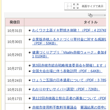
画面サイズで表示
発信日
タイトル
わくワク土器ドキ野焼き体験！（PDF：4,237KB
10月31日
企業版赤穂ふるさとづくり寄付金に対する感謝状
10月30日
（PDF：59KB）
健康づくりアプリ「Vitality赤穂ウォーク」参加
10月29日
1,010KB）
第3回赤穂市総合戦略推進委員会を開催します（PDF
10月27日
全国大会出場に伴う表敬訪問（PDF：64KB）
ひょうご五国の日本遺産について（PDF：3,785K
10月24日
わかりやすいサイバー講習!（PDF：72KB）
10月21日
第122回赤穂義士祭出店者の募集について（PDF：1
10月17日
赤穂市使用料手数料等審議会
審議結果の答申に