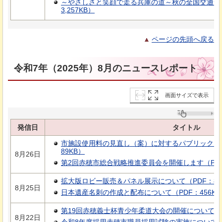
～やさしさと笑顔で走る兵庫の道～秋の全国交通安
3,257KB）
ページの先頭へ戻る
令和7年（2025年）8月のニュースレポート
画面サイズで表示
発信日
タイトル
市施設使用料の見直し（案）に対するパブリックコ
89KB）
8月26日
第2回赤穂市総合戦略推進委員会を開催します（PDF
拡大版ロビー販売＆パネル展示について（PDF：86
8月25日
日本遺産名刺の作成と配布について（PDF：456KB
第19回赤穂義士杯青少年柔道大会の開催について（PD
8月22日