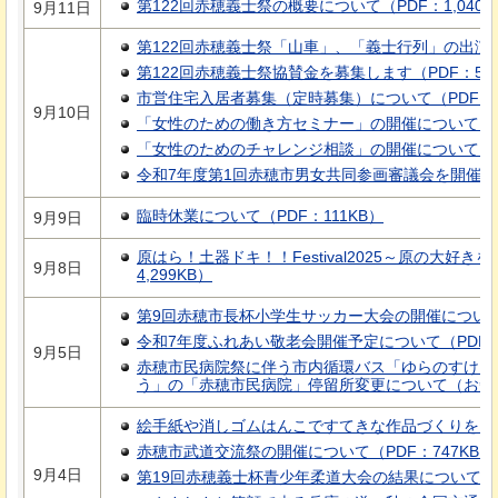
第122回赤穂義士祭の概要について（PDF：1,040K
9月11日
第122回赤穂義士祭「山車」、「義士行列」の出演者
第122回赤穂義士祭協賛金を募集します（PDF：545
市営住宅入居者募集（定時募集）について（PDF：1
9月10日
「女性のための働き方セミナー」の開催について（PD
「女性のためのチャレンジ相談」の開催について（PD
令和7年度第1回赤穂市男女共同参画審議会を開催しま
臨時休業について（PDF：111KB）
9月9日
原はら！土器ドキ！！Festival2025～原の大好き
9月8日
4,299KB）
第9回赤穂市長杯小学生サッカー大会の開催について（
令和7年度ふれあい敬老会開催予定について（PDF：1
9月5日
赤穂市民病院祭に伴う市内循環バス「ゆらのすけ」
う」の「赤穂市民病院」停留所変更について（お知らせ
絵手紙や消しゴムはんこですてきな作品づくりを（PD
赤穂市武道交流祭の開催について（PDF：747KB）
9月4日
第19回赤穂義士杯青少年柔道大会の結果について（P