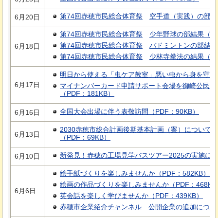
第74回赤穂市民総合体育祭
空手道（実践）の部結
6月20日
第74回赤穂市民総合体育祭
少年野球の部結果
（P
第74回赤穂市民総合体育祭
バドミントンの部結果
6月18日
第74回赤穂市民総合体育祭
少林寺拳法の結果
（P
明日から使える「虫ケア教室」悪い虫から身を守ろう（
6月17日
マイナンバーカード申請サポート会場を御崎公民館
（PDF：181KB）
全国大会出場に伴う表敬訪問（PDF：90KB）
6月16日
2030赤穂市総合計画後期基本計画（案）について
6月13日
（PDF：69KB）
新発見！赤穂の工場見学バスツアー2025の実施について
6月10日
絵手紙づくりを楽しみませんか（PDF：582KB）
絵画の作品づくりを楽しみませんか（PDF：468KB
6月6日
英会話を楽しく学びませんか（PDF：439KB）
赤穂市企業紹介チャンネル
公開企業の追加につい