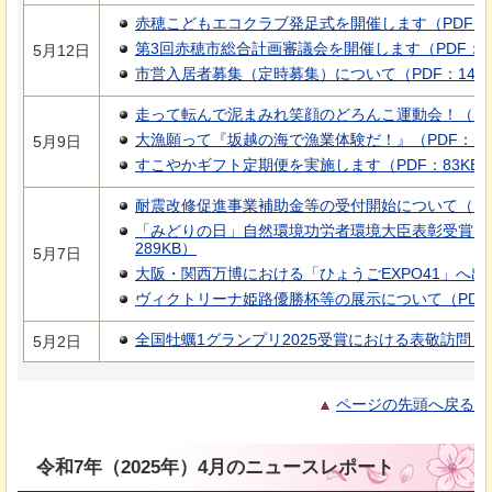
赤穂こどもエコクラブ発足式を開催します（PDF：2
第3回赤穂市総合計画審議会を開催します（PDF：5
5月12日
市営入居者募集（定時募集）について（PDF：144K
走って転んで泥まみれ笑顔のどろんこ運動会！（PDF
大漁願って『坂越の海で漁業体験だ！』（PDF：17
5月9日
すこやかギフト定期便を実施します（PDF：83KB
耐震改修促進事業補助金等の受付開始について（PDF
「みどりの日」自然環境功労者環境大臣表彰受賞に
289KB）
5月7日
大阪・関西万博における「ひょうごEXPO41」へ出展
ヴィクトリーナ姫路優勝杯等の展示について（PDF：
全国牡蠣1グランプリ2025受賞における表敬訪問（PD
5月2日
ページの先頭へ戻る
令和7年（2025年）4月のニュースレポート