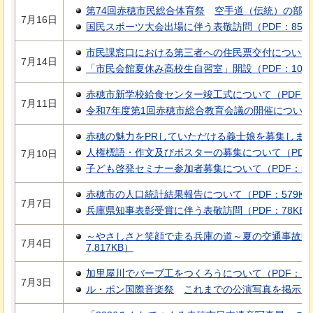
第74回赤穂市民総合体育祭
空手道（伝統）の部結
7月16日
国民スポーツ大会出場に伴う表敬訪問（PDF：85K
市民課窓口における第三者への住民票交付について（P
7月14日
「市民会館夏休み高校生自習室」開設（PDF：108K
赤穂市新学校給食センター竣工式について（PDF：7
7月11日
令和7年度第1回赤穂市総合教育会議の開催について（
赤穂の魅力をPRしていただける義士娘を募集します！
人権標語・作文及びポスターの募集について（PDF：
7月10日
子ども啓発セミナー参加者募集について（PDF：53
赤穂市の人口統計結果報告について（PDF：579KB
7月7日
兵庫県知事表彰受賞に伴う表敬訪問（PDF：78KB
～やさしさと笑顔で走る兵庫の道～夏の交通事故防
7月4日
7,817KB）
加里屋川でバーブ工をつくろうについて（PDF：71
7月3日
ル・ポン国際音楽祭
これまでの公演写真を掲示し