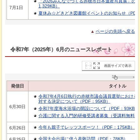
「2026みんなでつくる赤穂市日本遺産写真展」の
1,329KB）
7月1日
夏休み☆どきどき図書館イベントのお知らせ（PDF：
ページの先頭へ戻る
令和7年（2025年）6月のニュースレポート
画面サイズで表示
発信日
タイトル
令和7年4月6日執行の赤穂市議会議員選挙における
対する決定について（PDF：95KB）
6月30日
令和7年度海水浴場の開設について（PDF：93KB）
介護に関する入門的研修受講者募集（受講料無料）（PD
今年も親子でレッツスポーツ！（PDF：175KB）
6月26日
全国大会出場に伴う表敬訪問（PDF：78KB）
6月25日