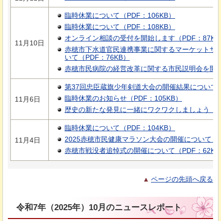
臨時休業について（PDF：106KB）
臨時休業について（PDF：108KB）
オンライン相談の受付を開始します（PDF：87KB
11月10日
赤穂市下水道官民連携事業に関するマーケットサ
いて（PDF：76KB）
赤穂市民病院の経営改革に関する市民説明会を開催し
第37回忠臣蔵旗少年剣道大会の開催結果について（P
臨時休業のお知らせ（PDF：105KB）
11月6日
歴史の新たな発見に一緒にワクワクしましょう（PD
臨時休業について（PDF：104KB）
2025赤穂市民健康マラソン大会の開催について（PD
11月4日
赤穂市戦没者追悼式の開催について（PDF：62KB
ページの先頭へ戻る
令和7年（2025年）10月のニュースレポート