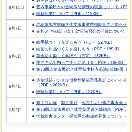
お魚さばいて食べちゃうぞ！（PDF：197KB）
管内事業所との合同消防訓練の実施について（PDF：
6月11日
臨時休業について（PDF：119KB）
赤穂市地方就職学生支援事業費補助金のお知らせ（PD
6月7日
令和6年特殊詐欺防止対策講習会の開催について（PD
絵手紙づくりを楽しもう（PDF：227KB）
絵画の作品づくりを楽しもう（PDF：185KB）
英会話を楽しく学ぼう（PDF：182KB）
6月6日
季節の花を飾って生活に彩りを（PDF：186KB）
第73回赤穂市民総合体育祭少林寺拳法の部結果（PDF
赤穂城跡デジタル博物館構築業務委託にかかる公募
（PDF：262KB）
6月4日
臨時休業について（PDF：127KB）
輝く白い歯
輝く
笑顔
今年もよ
い歯の審査会（PD
第73回赤穂市民総合体育祭柔道の部結果（PDF：17
6月3日
学校給食センター探検隊の参加者募集について（PDF