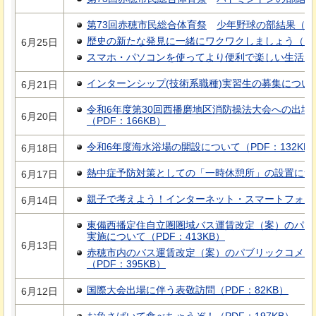
第73回赤穂市民総合体育祭
少年野球の部結果
（P
歴史の新たな発見に一緒にワクワクしましょう（PDF
6月25日
スマホ・パソコンを使ってより便利で楽しい生活を（P
インターンシップ(技術系職種)実習生の募集について（
6月21日
令和6年度第30回西播磨地区消防操法大会への出場
6月20日
（PDF：166KB）
令和6年度海水浴場の開設について（PDF：132KB
6月18日
熱中症予防対策としての「一時休憩所」の設置について
6月17日
親子で考えよう！インターネット・スマートフォン安全
6月14日
東備西播定住自立圏圏域バス運賃改定（案）のパブ
実施について（PDF：413KB）
6月13日
赤穂市内のバス運賃改定（案）のパブリックコメン
（PDF：395KB）
国際大会出場に伴う表敬訪問（PDF：82KB）
6月12日