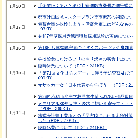
【企業版ふるさと納税】寄贈医療機器の贈呈式について
1月20日
都市計画区域マスタープラン等市素案の閲覧について（
備蓄倉庫を探検しよう～備蓄倉庫にはどんなものが
1月17日
193KB）
令和7年度採用赤穂市職員採用試験の実施について（P
第19回兵庫県障害者のじぎくスポーツ大会参加者を募
1月16日
学校給食におけるブリの照り焼きの喫食中止について（
臨時休業について（PDF：241KB）
1月15日
「第71回文化財防火デー」に伴う予防査察及び消防
699KB）
元サッカー女子日本代表から学ぼう！（PDF：214K
第38回赤穂市小中学校児童生徒ふれあい作品展開催（P
メモリアル30年阪神・淡路に想いを寄せて・・・
（PDF：365KB）
1月14日
株式会社豊工業所との「災害時における応急対策業
した（PDF：77KB）
臨時休業について（PDF：241KB）