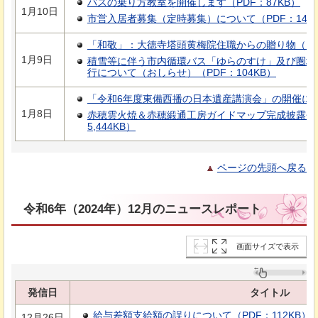
バスの乗り方教室を開催します（PDF：87KB）
1月10日
市営入居者募集（定時募集）について（PDF：149K
「和敬」：大徳寺塔頭黄梅院住職からの贈り物（PDF
1月9日
積雪等に伴う市内循環バス「ゆらのすけ」及び圏域
行について（おしらせ）（PDF：104KB）
「令和6年度東備西播の日本遺産講演会」の開催について
1月8日
赤穂雲火焼＆赤穂緞通工房ガイドマップ完成披露会
5,444KB）
ページの先頭へ戻る
令和6年（2024年）12月のニュースレポート
画面サイズで表示
発信日
タイトル
給与差額支給額の誤りについて（PDF：112KB）
12月26日