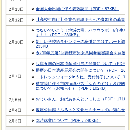
全国大会出場に伴う表敬訪問（PDF：87KB）
2月13日
【高校生向け】企業合同説明会への参加者の募集につい
2月12日
つないでいこう！地域の宝、ハマウツボ
6年生か
す！！
（PDF：286KB）
新しい学校給食センターの稼働に向けてパート調理
2月10日
235KB）
令和6年度第2回赤穂市男女共同参画審議会を開催しま
兵庫五国の日本遺産巡回展の開催について（PDF：8
播磨の日本遺産展示会の開催について（PDF：16,47
2月7日
「トレックウォークinうね」受付終了について（PDF：
積雪等に伴う市内循環バス「ゆらのすけ」及び圏域
について（お知らせ）（PDF：102KB）
おじいさん、おばあさんといっしょ（PDF：171KB
2月6日
塩屋公民館「ふるさと文化セミナー」のお知らせ（PD
2月4日
臨時休業について（PDF：240KB）
2月3日