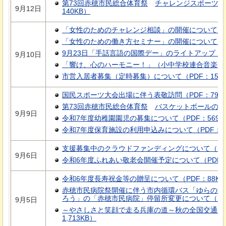
第73回赤穂市民総合体育祭
チャレンジスポーツ大
9月12日
140KB）
「女性のためのチャレンジ相談」の開催について（PD
「女性のための働き方セミナー」の開催について（PD
9月23日「手話言語の国際デー」のライトアップ（PD
9月10日
「響け、心のハーモニー！」（小中学校連合音楽会の開
市営入居者募集（定時募集）について（PDF：153K
国民スポーツ大会出場に伴う表敬訪問（PDF：79K
第73回赤穂市民総合体育祭
バスケットボールの部
9月9日
令和7年度幼稚園園児の募集について（PDF：569K
令和7年度保育施設の利用申込みについて（PDF：88
支援募集中のクラウドファンディングについて（PDF
9月6日
令和6年度ふれあい敬老会開催予定について（PDF：1
令和6年度長寿祝金等の贈呈について（PDF：88KB
赤穂市民病院祭開催に伴う市内循環バス「ゆらのす
ろう」の「赤穂市民病院」停留所変更について（お知ら
9月5日
～やさしさと笑顔で走る兵庫の道～秋の全国交通安
1,713KB）