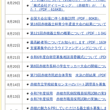
8月29日
「株式会社デイリーエッグ」（赤穂市）が、「もに
た！（PDF：616KB）
全国大会出場に伴う表敬訪問（PDF：80KB）
8月28日
第18回赤穂義士杯青少年柔道大会の結果について（PD
第121回赤穂義士祭の概要について（PDF：1,042K
8月23日
最高齢者等についてお知らせします（PDF：163KB
8月22日
支援募集中のクラウドファンディングについて（PDF
令和6年度自衛官募集相談員委嘱式について（PDF：1
8月21日
第8回赤穂市長杯小学生サッカー大会の開催について（
8月20日
第73回赤穂市民総合体育祭
水泳の部結果
（PDF：
8月16日
赤穂市立学校給食センターのパート調理員を募集します
8月14日
令和7年度採用
赤穂市民病院職員採用試験の実施
8月13日
令和7年度採用
赤穂市職員採用試験の実施につい
赤穂の魅力をPRしていただける義士娘を募集します！（