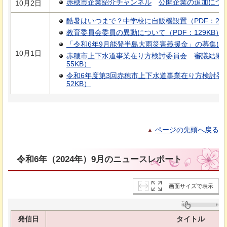
赤穂市企業紹介チャンネル
公開企業の追加につ
10月2日
酷暑はいつまで？中学校に自販機設置（PDF：200
教育委員会委員の異動について（PDF：129KB）
「令和6年9月能登半島大雨災害義援金」の募集につい
10月1日
赤穂市上下水道事業在り方検討委員会
審議結果
55KB）
令和6年度第3回赤穂市上下水道事業在り方検討委
52KB）
ページの先頭へ戻る
令和6年（2024年）9月のニュースレポート
画面サイズで表示
発信日
タイトル