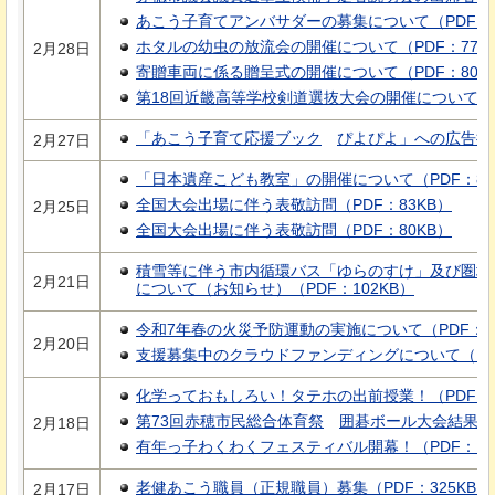
あこう子育てアンバサダーの募集について（PDF：5
ホタルの幼虫の放流会の開催について（PDF：77K
2月28日
寄贈車両に係る贈呈式の開催について（PDF：80K
第18回近畿高等学校剣道選抜大会の開催について（PD
「あこう子育て応援ブック
ぴよぴよ」
への広告掲載
2月27日
「日本遺産こども教室」の開催について（PDF：87
全国大会出場に伴う表敬訪問（PDF：83KB）
2月25日
全国大会出場に伴う表敬訪問（PDF：80KB）
積雪等に伴う市内循環バス「ゆらのすけ」及び圏域
2月21日
について（お知らせ）（PDF：102KB）
令和7年春の火災予防運動の実施について（PDF：75
2月20日
支援募集中のクラウドファンディングについて（PDF
化学っておもしろい！タテホの出前授業！（PDF：1
第73回赤穂市民総合体育祭
囲碁ボール大会結果
（
2月18日
有年っ子わくわくフェスティバル開幕！（PDF：18
老健あこう職員（正規職員）募集（PDF：325KB）
2月17日