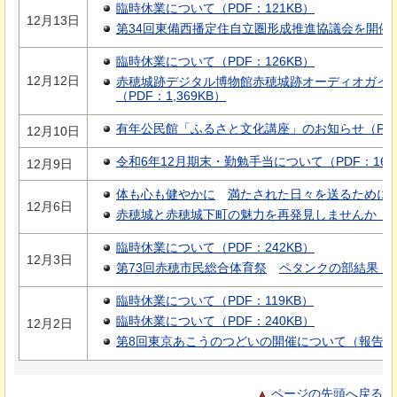
臨時休業について（PDF：121KB）
12月13日
第34回東備西播定住自立圏形成推進協議会を開催しま
臨時休業について（PDF：126KB）
12月12日
赤穂城跡デジタル博物館赤穂城跡オーディオガイ
（PDF：1,369KB）
有年公民館「ふるさと文化講座」のお知らせ（PDF：
12月10日
令和6年12月期末・勤勉手当について（PDF：164
12月9日
体も心も健やかに
満たされた日々を送るために
12月6日
赤穂城と赤穂城下町の魅力を再発見しませんか（PD
臨時休業について（PDF：242KB）
12月3日
第73回赤穂市民総合体育祭
ペタンクの部結果
（P
臨時休業について（PDF：119KB）
臨時休業について（PDF：240KB）
12月2日
第8回東京あこうのつどいの開催について（報告）（P
ページの先頭へ戻る