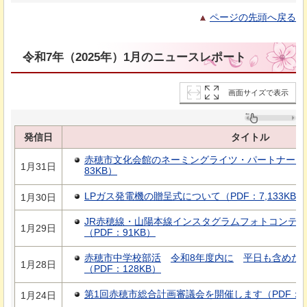
ページの先頭へ戻る
令和7年（2025年）1月のニュースレポート
画面サイズで表示
発信日
タイトル
赤穂市文化会館のネーミングライツ・パートナーと
1月31日
83KB）
LPガス発電機の贈呈式について（PDF：7,133KB）
1月30日
JR赤穂線・山陽本線インスタグラムフォトコンテス
1月29日
（PDF：91KB）
赤穂市中学校部活
令
和8年度内に
平
日も含めた
1月28日
（PDF：128KB）
第1回赤穂市総合計画審議会を開催します（PDF：8
1月24日