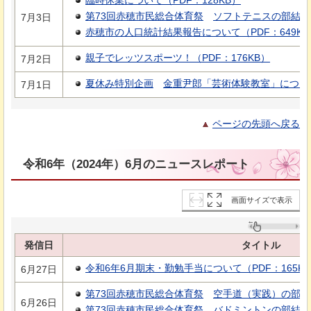
第73回赤穂市民総合体育祭
ソフトテニスの部結果
7月3日
赤穂市の人口統計結果報告について（PDF：649KB
親子でレッツスポーツ！（PDF：176KB）
7月2日
夏休み特別企画
金重尹郎
「芸術体験教室」について
7月1日
ページの先頭へ戻る
令和6年（2024年）6月のニュースレポート
画面サイズで表示
発信日
タイトル
令和6年6月期末・勤勉手当について（PDF：165K
6月27日
第73回赤穂市民総合体育祭
空手道（実践）の部結
6月26日
第73回赤穂市民総合体育祭
バドミントンの部結果