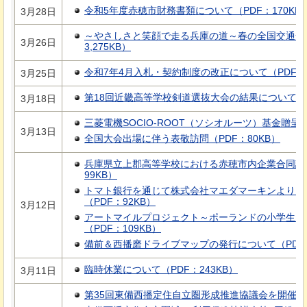
令和5年度赤穂市財務書類について（PDF：170KB
3月28日
～やさしさと笑顔で走る兵庫の道～春の全国交通安
3月26日
3,275KB）
令和7年4月入札・契約制度の改正について（PDF：5
3月25日
第18回近畿高等学校剣道選抜大会の結果について（PD
3月18日
三菱電機SOCIO-ROOT（ソシオルーツ）基金贈呈式
3月13日
全国大会出場に伴う表敬訪問（PDF：80KB）
兵庫県立上郡高等学校における赤穂市内企業合同説
99KB）
トマト銀行を通じて株式会社マエダマーキンよりご
（PDF：92KB）
3月12日
アートマイルプロジェクト～ポーランドの小学生と
（PDF：109KB）
備前＆西播磨ドライブマップの発行について（PDF：4
臨時休業について（PDF：243KB）
3月11日
第35回東備西播定住自立圏形成推進協議会を開催しま