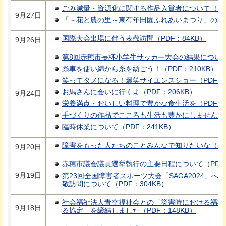
ごみ減量・資源化に関する作品入賞者について（PDF
9月27日
「～花と農の里～東有年田園ふれあいまつり」の開催に
国際大会出場に伴う表敬訪問（PDF：84KB）
9月26日
第8回赤穂市長杯小学生サッカー大会の結果について（
糸車を使い綿から糸を紡ごう！（PDF：210KB）
笑ってタメになる！爆笑サイエンスショー（PDF：2
お馬さんに会いに行くよ（PDF：206KB）
9月24日
栄養満点・おいしい料理で豊かな食生活を（PDF：3
手づくりの作品でこころも生活も豊かにしませんか（P
臨時休業について（PDF：241KB）
障害をもった人たちのことみんなで知りたいな（PDF
9月20日
赤穂市議会議員選挙執行の主要日程について（PDF：
9月19日
第23回全国障害者スポーツ大会「SAGA2024」
敬訪問について（PDF：304KB）
社会福祉法人青空福祉会との「災害時における福祉
9月18日
る協定」を締結しました（PDF：148KB）