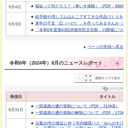
福祉って何だろう？（車いす体験）（PDF：88KB
9月4日
絵手紙や消しゴムはんこですてきな作品づくりを（PD
来年の干支「巳（へび）」を作ってみませんか（PDF
9月3日
「令和6年度第63回赤穂市民文化祭」の開催について（
ページの先頭へ戻る
令和6年（2024年）8月のニュースレポート
画面サイズで表示
発信日
タイトル
一部道路の通行規制について（PDF：310KB）
8月31日
一部道路の通行規制の解除について（PDF：170KB
台風10号の接近に伴う市内循環バス「ゆらのすけ
う」の運行について（お知らせ）（PDF：77KB）