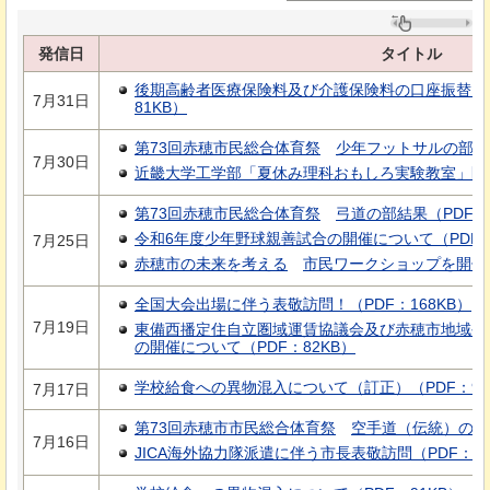
発信日
タイトル
後期高齢者医療保険料及び介護保険料の口座振替に
7月31日
81KB）
第73回赤穂市民総合体育祭
少年フットサルの部結
7月30日
近畿大学工学部「夏休み理科おもしろ実験教室」開催（
第73回赤穂市民総合体育祭
弓道の部結果
（PDF：
令和6年度少年野球親善試合の開催について（PDF：
7月25日
赤穂市の未来を考える
市民ワークショップを開催
全国大会出場に伴う表敬訪問！（PDF：168KB）
7月19日
東備西播定住自立圏域運賃協議会及び赤穂市地域公
の開催について（PDF：82KB）
学校給食への異物混入について（訂正）（PDF：96
7月17日
第73回赤穂市市民総合体育祭
空
手道（伝統）の部結
7月16日
JICA海外協力隊派遣に伴う市長表敬訪問（PDF：84