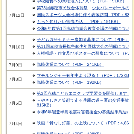
学校給食への異物混入について（PDF：91KB）
第73回赤穂市民総合体育祭
少女バレーボールの部
国民スポーツ大会出場に伴う表敬訪問（PDF：83K
7月12日
もっと知りたい害虫の話！（PDF：191KB）
令和6年度第1回赤穂市総合教育会議の開催について（
子ども啓発セミナー参加者募集について（PDF：32
第11回赤穂市長旗争奪少年野球大会の開催について（P
7月10日
人権標語・作文及びポスターの募集について（PDF：
臨時休業について（PDF：241KB）
7月9日
マモルンジャー有年中より現る！（PDF：172KB）
7月8日
臨時休業について（PDF：192KB）
第3回赤穂こどもエコクラブ学習会を開催します（PD
～やさしさと笑顔で走る兵庫の道～夏の交通事故防
7月5日
815KB）
令和6年能登半島地震災害義援金の募集結果報告につい
映画「骨なし灯籠」の上映について（PDF：4,863K
7月4日
臨時休業について（PDF：128KB）