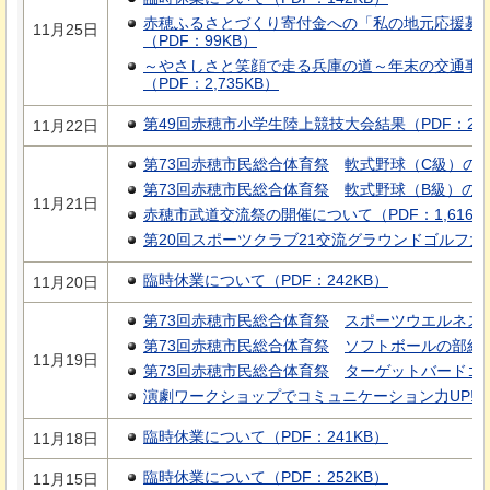
赤穂ふるさとづくり寄付金への「私の地元応援募
11月25日
（PDF：99KB）
～やさしさと笑顔で走る兵庫の道～年末の交通事
（PDF：2,735KB）
第49回赤穂市小学生陸上競技大会結果（PDF：215
11月22日
第73回赤穂市民総合体育祭
軟式野球（C級）の
第73回赤穂市民総合体育祭
軟式野球（B級）の
11月21日
赤穂市武道交流祭の開催について（PDF：1,616K
第20回スポーツクラブ21交流グラウンドゴルフ大会
臨時休業について（PDF：242KB）
11月20日
第73回赤穂市民総合体育祭
スポーツウエルネス
第73回赤穂市民総合体育祭
ソフトボールの部結果
11月19日
第73回赤穂市民総合体育祭
ターゲットバードゴ
演劇ワークショップでコミュニケーション力UP!（P
臨時休業について（PDF：241KB）
11月18日
臨時休業について（PDF：252KB）
11月15日