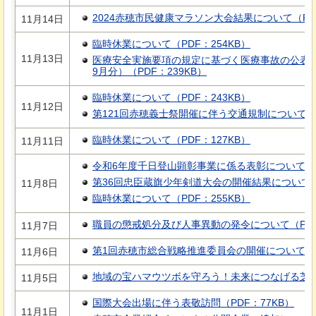
2024赤穂市民健康マラソン大会結果について（PDF
11月14日
臨時休業について（PDF：254KB）
11月13日
医療安全実施要項の規定に基づく医療事故の公表に
9月分）（PDF：239KB）
臨時休業について（PDF：243KB）
11月12日
第121回赤穂義士祭開催に伴う交通規制について（P
臨時休業について（PDF：127KB）
11月11日
令和6年度千日登山顕彰事業に係る表彰について（PD
第36回忠臣蔵旗少年剣道大会の開催結果について（P
11月8日
臨時休業について（PDF：255KB）
職員の懲戒処分及び人事異動の発令について（PDF：
11月7日
第1回赤穂市総合戦略推進委員会の開催について（P
11月6日
地域の宝ハマウツボを守ろう！未来につなげる芝はぎ
11月5日
国際大会出場に伴う表敬訪問（PDF：77KB）
11月1日