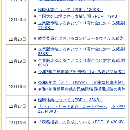
臨時休業について（PDF：130KB）
全国大会出場に伴う表敬訪問（PDF：79KB）
12月23日
企業版赤穂ふるさとづくり寄付金に対する感謝状贈
112KB）
教育委員会におけるコンピュータウイルス感染につい
12月20日
企業版赤穂ふるさとづくり寄付金に対する感謝状贈
88KB）
企業版赤穂ふるさとづくり寄付金に対する感謝状贈
12月19日
89KB）
令和7年赤穂市消防出初式における表彰受章者について
令和6年度「ともしびの賞」（兵庫県知事表彰）の受
12月18日
令和7年度採用赤穂市民病院職員採用試験の実施につ
臨時休業について（PDF：135KB）
12月17日
「ヴィクトリーナ姫路」ホームゲーム
小・中学
12,443KB）
「税務概要」の作成について（PDF：8,430KB）
12月16日