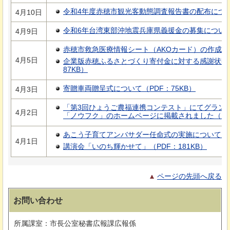
令和4年度赤穂市観光客動態調査報告書の配布について（
4月10日
令和6年台湾東部沖地震兵庫県義援金の募集について（
4月9日
赤穂市救急医療情報シート（AKOカード）の作成につい
4月5日
企業版赤穂ふるさとづくり寄付金に対する感謝状贈
87KB）
寄贈車両贈呈式について（PDF：75KB）
4月3日
「第3回ひょうご農福連携コンテスト」にてグラン
4月2日
「ノウフク」のホームページに掲載されました（PDF
あこう子育てアンバサダー任命式の実施について（PD
4月1日
講演会「いのち輝かせて」（PDF：181KB）
ページの先頭へ戻る
お問い合わせ
所属課室：市長公室秘書広報課広報係