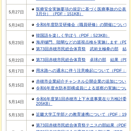
医療安全実施要項の規定に基づく医療事故の公表につ
5月27日
3月分）（PDF：151KB）
令和6年度防災研修会（職員研修）の開催について（P
5月24日
韓国語を楽しく学ぼう（PDF：523KB）
海岸樋門、陸閘などの巡視点検を実施します（PDF：
5月23日
第73回赤穂市民総合体育祭
武
術太極拳の部
結
果
第73回赤穂市民総合体育祭
卓
球の部
結
果（PDF
5月22日
用水路への通水に伴う注意喚起について（PDF：80
5月17日
赤穂市企業紹介チャンネル公開企業の追加について（P
5月15日
令和6年度水防本部構成員による巡察の実施について（
令和6年度第1回赤穂市上下水道事業在り方検討委員
5月14日
205KB）
近畿大学工学部との教育連携について（PDF：194K
5月13日
第73回赤穂市民総合体育祭テニスの部結果（PDF：8