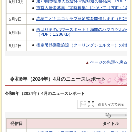
第73回赤穂市民総合体育祭剣道の部結果（PDF：16
5月10月
市営入居者募集（定時募集）について（PDF：147K
赤穂こどもエコクラブ発足式を開催します（PDF：8
5月9日
西はりまのパワースポット！満開のハマウツボから
5月8日
（PDF：1,286KB）
指定暑熱避難施設（クーリングシェルター）の指定につ
5月2日
ページの先頭へ戻る
令和6年（2024年）4月のニュースレポート
令和6年（2024年）4月のニュースレポート
画面サイズで表示
発信日
タイトル