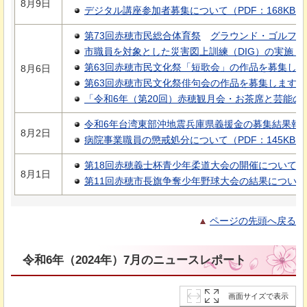
8月9日
デジタル講座参加者募集について（PDF：168KB）
第73回赤穂市民総合体育祭
グラウンド・ゴルフの
市職員を対象とした災害図上訓練（DIG）の実施（PD
第63回赤穂市民文化祭「短歌会」の作品を募集します（
8月6日
第63回赤穂市民文化祭俳句会の作品を募集します（PD
「令和6年（第20回）赤穂観月会・お茶席と芸能の夕べ
令和6年台湾東部沖地震兵庫県義援金の募集結果報告に
8月2日
病院事業職員の懲戒処分について（PDF：145KB）
第18回赤穂義士杯青少年柔道大会の開催について（PD
8月1日
第11回赤穂市長旗争奪少年野球大会の結果について（P
ページの先頭へ戻る
令和6年（2024年）7月のニュースレポート
画面サイズで表示