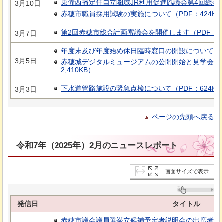
東備西播定住自立圏域JR利用促進協議会第4回総会を
3月10日
赤穂市職員採用試験の実施について（PDF：424KB
第2回赤穂市総合計画審議会を開催します（PDF：10
3月7日
年度末及び年度始め休日臨時窓口の開設について（PD
3月5日
赤穂城デジタルミュージアムの公開開始と見学会・
2,410KB）
下水道管路施設の緊急点検について（PDF：624KB
3月3日
ページの先頭へ戻る
令和7年（2025年）2月のニュースレポート
画面サイズで表示
発信日
タイトル
赤穂市議会議員選挙立候補予定者説明会の出席者につい