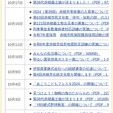
第38代赤穂義士娘が決まりました！（PDF：972K
10月17日
2024（第39回）赤穂市美術展の入賞者について（P
第63回赤穂市民文化祭「俳句・短歌の部」の入賞者に
第121回赤穂義士祭出店者の募集について（PDF：1
10月15日
列車事故多数傷病者対応訓練の実施について（PDF：
令和7年度採用
赤穂市民病院職員採用試験の実施
令和6年度赤穂市役所地震防災訓練の実施について（P
10月11日
みんなの生活展について（PDF：506KB）
10月10日
明るい選挙啓発ポスター展について（PDF：1,098
伊賀産業株式会社への紺綬褒章の伝達について（PD
10月9日
第4回赤穂市伝統文化祭を開催します（PDF：1,90
「あこうこどもフェスタ2024」の開催について（PD
10月4日
見つけよう！御崎の海のたからもの（PDF：223K
第38代赤穂義士娘が決まります（PDF：101KB）
10月3日
「YBS硬式野球教室」の開催について（PDF：97K