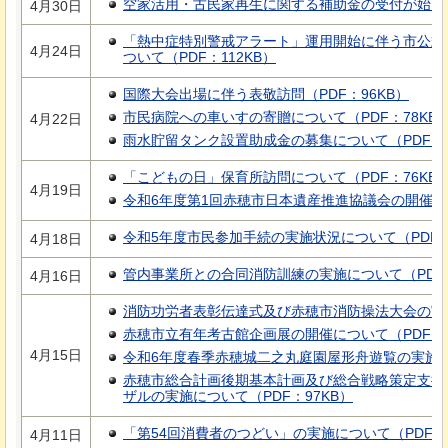
空家活用・古民家再生に関する補助金の受付が始まり
4月30日
「熱中症特別警戒アラート」運用開始に伴う市公式
4月24日
ついて（PDF：112KB）
国際大会出場に伴う表敬訪問（PDF：96KB）
市民病院への車いすの寄贈について（PDF：78KB
4月22日
雨水貯留タンク設置助成金の募集について（PDF：3
「こどもの日」保育所訪問について（PDF：76KB
4月19日
令和6年度第1回赤穂市日本遺産推進協議会の開催につ
令和5年度市民参加手続の実施状況について（PDF：2
4月18日
管内事業所との合同消防訓練の実施について（PDF：
4月16日
消防功労者表彰伝達式及び赤穂市消防操法大会の実施に
赤穂市立有年考古館企画展の開催について（PDF：1,
4月15日
令和6年度春季赤穂城二之丸庭園屋形舟遊覧の実施につ
赤穂市総合計画後期基本計画及び総合戦略策定支援
ザルの実施について（PDF：97KB）
「第54回消費者のつどい」の実施について（PDF：4
4月11日