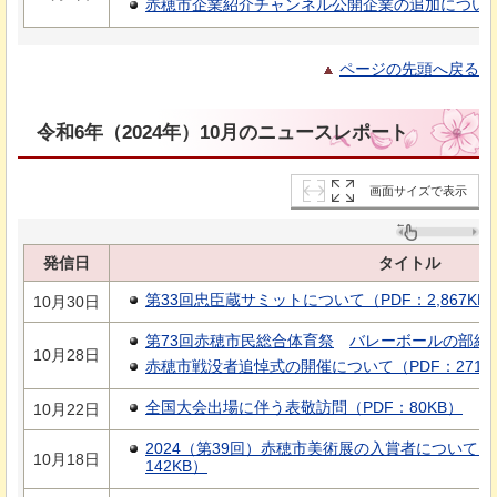
赤穂市企業紹介チャンネル公開企業の追加について（
ページの先頭へ戻る
令和6年（2024年）10月のニュースレポート
画面サイズで表示
発信日
タイトル
第33回忠臣蔵サミットについて（PDF：2,867KB
10月30日
第73回赤穂市民総合体育祭
バレーボールの部結
10月28日
赤穂市戦没者追悼式の開催について（PDF：271K
全国大会出場に伴う表敬訪問（PDF：80KB）
10月22日
2024（第39回）赤穂市美術展の入賞者について
10月18日
142KB）