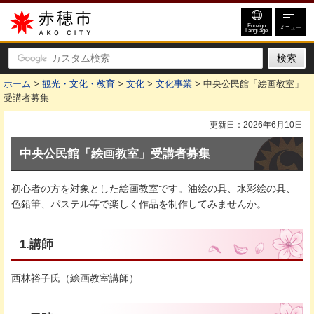
赤穂市
Foreign
メニュー
Language
ホーム
>
観光・文化・教育
>
文化
>
文化事業
> 中央公民館「絵画教室」
受講者募集
更新日：2026年6月10日
中央公民館「絵画教室」受講者募集
初心者の方を対象とした絵画教室です。油絵の具、水彩絵の具、
色鉛筆、パステル等で楽しく作品を制作してみませんか。
1.講師
西林裕子氏（絵画教室講師）