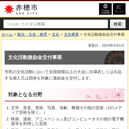
赤穂市
Foreign
メニュー
Language
ホーム
>
観光・文化・教育
>
文化
>
文化事業
> 文化活動激励金交付事業
更新日：2024年4月1日
文化活動激励金交付事業
市民の文化活動において全国規模以上の大会に出場若しくは出品
する個人又は団体を対象に激励金を交付します。
対象となる分野
文学、音楽、美術、写真、演劇、舞踊その他の芸術（2のメデ
ィア芸術を除く。）
映画、漫画、アニメーション及びコンピュータその他の電子機
器等を利用した芸術