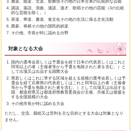
雅楽、能楽、文楽、歌舞伎その他の日本古来の伝統的な芸能
講談、落語、浪曲、漫談、漫才、歌唱その他の芸能（3の伝統
的な芸能を除く。）
茶道、華道、書道、食文化その他の生活に係る文化活動
囲碁、将棋その他の国民的娯楽
その他、市長が特に認める分野
対象となる大会
国内の選考会若しくは予選会を経て日本の代表若しくはこれと
同等以上の者（主催者等から予選を免除された者を含む。）と
して出場又は出品する国際大会
県若しくはこれに準ずる区域を超える規模の選考会若しくは予
選会を経て兵庫県の代表若しくはこれと同等以上の者（主催者
等から予選を免除された者を含む。）として出場又は出品する
国、都道府県又は都道府県教育委員会が主催、共催又は後援を
する全国規模の大会
その他市長が特に認める大会
ただし、交流、親睦又は営利を主な目的とする大会は対象となり
ません。