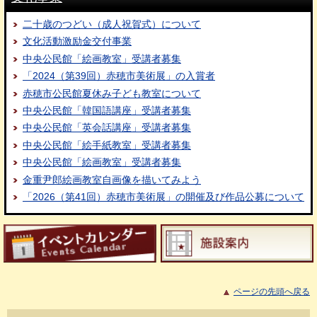
二十歳のつどい（成人祝賀式）について
文化活動激励金交付事業
中央公民館「絵画教室」受講者募集
「2024（第39回）赤穂市美術展」の入賞者
赤穂市公民館夏休み子ども教室について
中央公民館「韓国語講座」受講者募集
中央公民館「英会話講座」受講者募集
中央公民館「絵手紙教室」受講者募集
中央公民館「絵画教室」受講者募集
金重尹郎絵画教室自画像を描いてみよう
「2026（第41回）赤穂市美術展」の開催及び作品公募について
ページの先頭へ戻る