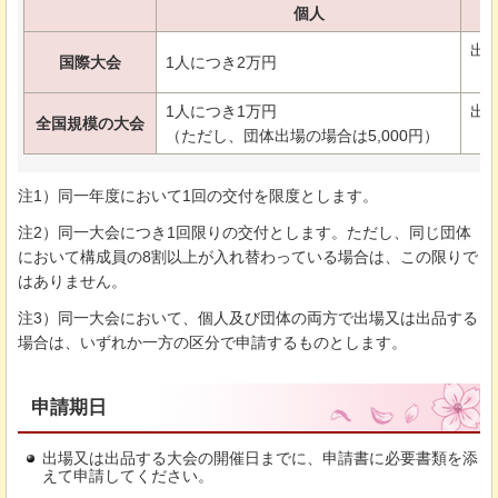
個人
出
国際大会
1人につき2万円
（上
1人につき1万円
出場
全国規模の大会
（ただし、団体出場の場合は5,000円）
（
注1）同一年度において1回の交付を限度とします。
注2）同一大会につき1回限りの交付とします。ただし、同じ団体
において構成員の8割以上が入れ替わっている場合は、この限りで
はありません。
注3）同一大会において、個人及び団体の両方で出場又は出品する
場合は、いずれか一方の区分で申請するものとします。
申請期日
出場又は出品する大会の開催日までに、申請書に必要書類を添
えて申請してください。