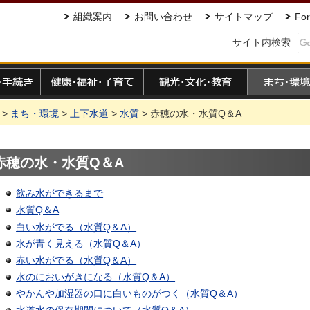
組織案内
お問い合わせ
サイトマップ
For
サイト内検索
手続き
健康・福祉・子育て
観光・文化・教育
まち・環境
>
まち・環境
>
上下水道
>
水質
> 赤穂の水・水質Q＆A
赤穂の水・水質Q＆A
飲み水ができるまで
水質Q＆A
白い水がでる（水質Q＆A）
水が青く見える（水質Q＆A）
赤い水がでる（水質Q＆A）
水のにおいがきになる（水質Q＆A）
やかんや加湿器の口に白いものがつく（水質Q＆A）