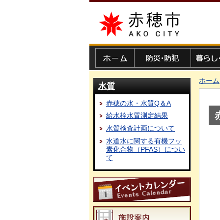
赤穂市
ホーム
防災・防犯
暮らし・
ホーム
水質
赤穂の水・水質Q＆A
給水栓水質測定結果
水質検査計画について
水道水に関する有機フッ
素化合物（PFAS）につい
て