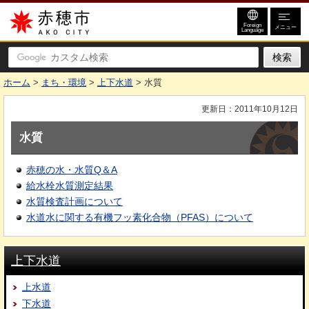
赤穂市
Foreign
メニュー
Language
ホーム
>
まち・環境
>
上下水道
> 水質
更新日：2011年10月12日
水質
赤穂の水・水質Q＆A
給水栓水質測定結果
水質検査計画について
水道水に関する有機フッ素化合物（PFAS）について
上下水道
上水道
下水道