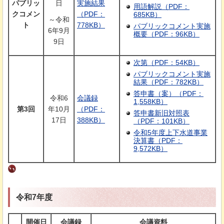
パブリッ
日
実施結果
用語解説（PDF：
クコメン
（PDF：
685KB）
～令和
ト
778KB）
パブリックコメント実施
6年9月
概要（PDF：96KB）
9日
次第（PDF：54KB）
パブリックコメント実施
結果（PDF：782KB）
答申書（案）（PDF：
令和6
会議録
1,558KB）
第3回
年10月
（PDF：
答申書新旧対照表
17日
388KB）
（PDF：101KB）
令和5年度上下水道事業
決算書（PDF：
9,572KB）
令和7年度
開催日
会議録
会議資料