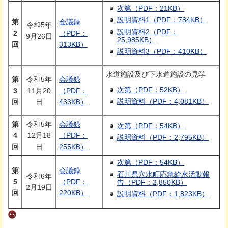
次第（PDF：21KB）
説明資料1（PDF：784KB）
第
会議録
令和5年
説明資料2（PDF：
2
（PDF：
9月26日
25,985KB）
回
313KB）
説明資料3（PDF：410KB）
水道施設及び下水道施設の見学
第
令和5年
会議録
次第（PDF：52KB）
3
11月20
（PDF：
説明資料（PDF：4,081KB）
回
日
433KB）
第
令和5年
会議録
次第（PDF：54KB）
4
12月18
（PDF：
説明資料（PDF：2,795KB）
回
日
255KB）
次第（PDF：54KB）
第
会議録
石川県穴水町応急給水活動報
令和6年
5
（PDF：
告（PDF：2,850KB）
2月19日
回
220KB）
説明資料（PDF：1,823KB）