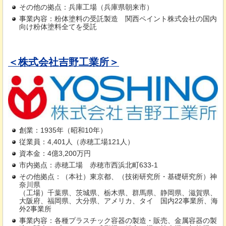
その他の拠点：兵庫工場（兵庫県朝来市）
事業内容：粉体塗料の受託製造
関
西ペイント株式会社の国内
向け粉体塗料全てを受託
＜株式会社吉野工業所＞
創業：1935年（昭和10年）
従業員：4,401人（赤穂工場121人）
資本金：4億3,200万円
市内拠点：赤穂工場
赤
穂市西浜北町633-1
その他拠点：（本社）東京都、（技術研究所・基礎研究所）神
奈川県
（工場）千葉県、茨城県、栃木県、群馬県、静岡県、滋賀県、
大阪府、福岡県、大分県、アメリカ、タイ
国
内22事業所、海
外2事業所
事業内容：各種プラスチック容器の製造・販売、金属容器の製