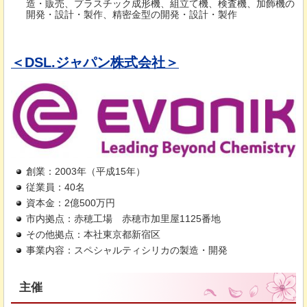
造・販売、プラスチック成形機、組立て機、検査機、加飾機の
開発・設計・製作、精密金型の開発・設計・製作
＜DSL.ジャパン株式会社＞
創業：2003年（平成15年）
従業員：40名
資本金：2億500万円
市内拠点：赤穂工場
赤
穂市加里屋1125番地
その他拠点：本社東京都新宿区
事業内容：スペシャルティシリカの製造・開発
主催