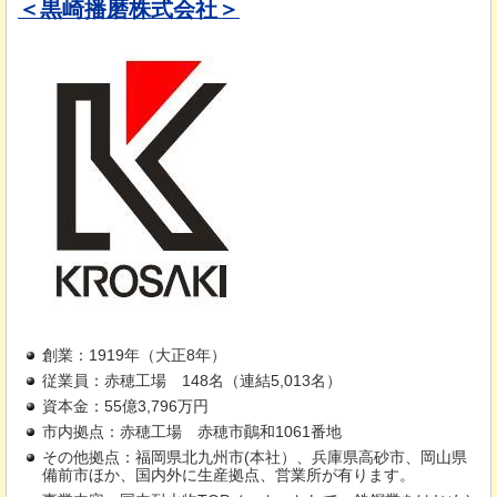
＜黒崎播磨株式会社＞
創業：1919年（大正8年）
従業員：赤穂工場
148
名（連結5,013名）
資本金：55億3,796万円
市内拠点：赤穂工場
赤
穂市鷆和1061番地
その他拠点：福岡県北九州市(本社）、兵庫県高砂市、岡山県
備前市ほか、国内外に生産拠点、営業所が有ります。