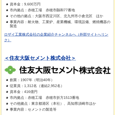
資本金：9,600万円
市内拠点：赤穂工場
赤
穂市鷆和77番地
その他の拠点：大阪市西淀川区、北九州市小倉北区
ほ
か
事業内容：耐火物、工業炉、産業機械、環境設備、燃焼機器の
製造
ロザイ工業株式会社の企業紹介チャンネルへ（外部サイトへリン
ク）
＜住友大阪セメント株式会社＞
創業：1907年（明治40年）
従業員：1,312名（連結2,952名）
資本金：416億円
市内拠点：赤穂工場
赤
穂市折方1513番地
その他拠点：東京都港区（本社）、高知県須崎市ほか
事業内容：セメントの製造等