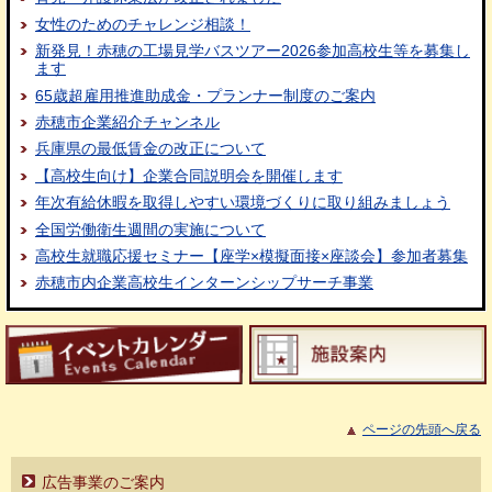
女性のためのチャレンジ相談！
新発見！赤穂の工場見学バスツアー2026参加高校生等を募集し
ます
65歳超雇用推進助成金・プランナー制度のご案内
赤穂市企業紹介チャンネル
兵庫県の最低賃金の改正について
【高校生向け】企業合同説明会を開催します
年次有給休暇を取得しやすい環境づくりに取り組みましょう
全国労働衛生週間の実施について
高校生就職応援セミナー【座学×模擬面接×座談会】参加者募集
赤穂市内企業高校生インターンシップサーチ事業
ページの先頭へ戻る
広告事業のご案内