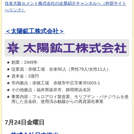
住友大阪セメント株式会社の企業紹介チャンネルへ（外部サイト
へリンク）
＜太陽鉱工株式会社＞
創業：1949年
従業員：赤穂工場
全
体90人（男性79人/女性11人）
資本金：2億円
市内拠点：赤穂工場
赤
穂市中広字東沖1603-1
その他拠点：福井県坂井市、静岡県浜名区
事業内容：フェロアロイ製造業、モリブデン・バナジウムを使
用した合金鉄、使用済み触媒からの再資源化事業
7月24日金曜日