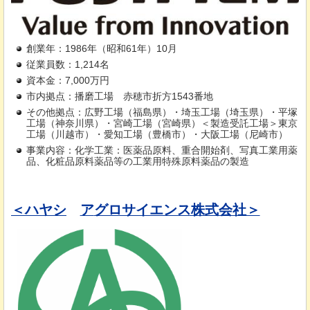
創業年：1986年（昭和61年）10月
従業員数：1,214名
資本金：7,000万円
市内拠点：播磨工場
赤
穂市折方1543番地
その他拠点：広野工場（福島県）・埼玉工場（埼玉県）・平塚
工場（神奈川県）・宮崎工場（宮崎県）＜製造受託工場＞東京
工場（川越市）・愛知工場（豊橋市）・大阪工場（尼崎市）
事業内容：化学工業：医薬品原料、重合開始剤、写真工業用薬
品、化粧品原料薬品等の工業用特殊原料薬品の製造
＜ハヤシ
ア
グロサイエンス株式会社＞