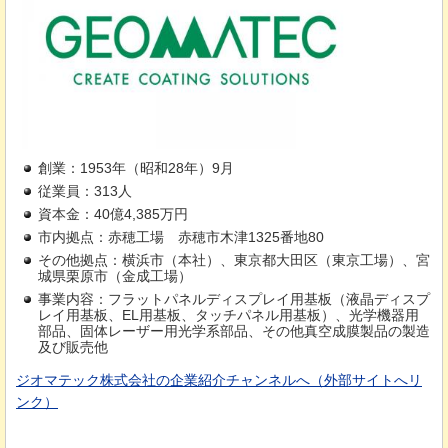
創業：1953年（昭和28年）9月
従業員：313人
資本金：40億4,385万円
市内拠点：赤穂工場
赤
穂市木津1325番地80
その他拠点：横浜市（本社）、東京都大田区（東京工場）、宮
城県栗原市（金成工場）
事業内容：フラットパネルディスプレイ​用基板（液晶ディスプ
レイ用基板、EL用基板、タッチパネル用基板）、光学機器用
部品、固体レーザー用光学系部品、その他真空成膜製品の製造
及び販売他
ジオマテック株式会社の企業紹介チャンネルへ（外部サイトへリ
ンク）