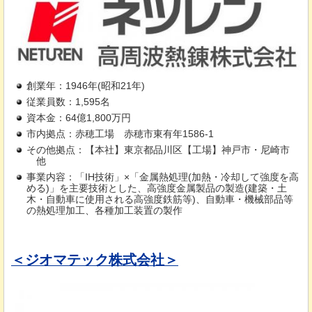
創業年：1946年(昭和21年)
従業員数：1,595名
資本金：64億1,800万円
市内拠点：赤穂工場
赤
穂市東有年1586-1
その他拠点：【本社】東京都品川区【工場】神戸市・尼崎市
他
事業内容：「IH技術」×「金属熱処理(加熱・冷却して強度を高
める)」を主要技術とした、高強度金属製品の製造(建築・土
木・自動車に使用される高強度鉄筋等)、自動車・機械部品等
の熱処理加工、各種加工装置の製作
＜ジオマテック株式会社＞