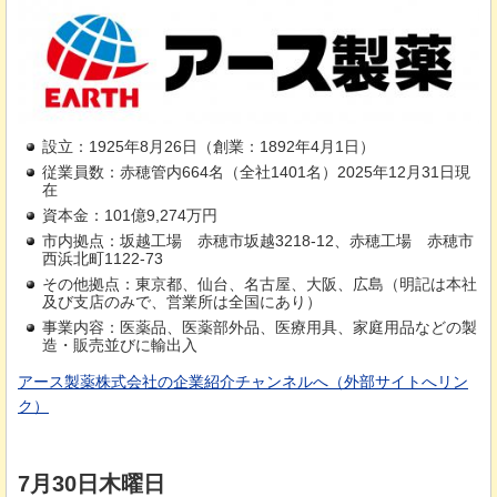
設立：1925年8月26日（創業：1892年4月1日）
従業員数：赤穂管内664名（全社1401名）2025年12月31日現
在
資本金：101億9,274万円
市内拠点：坂越工場
赤
穂市坂越3218-12、赤穂工場
赤
穂市
西浜北町1122-73
その他拠点：東京都、仙台、名古屋、大阪、広島（明記は本社
及び支店のみで、営業所は全国にあり）
事業内容：医薬品、医薬部外品、医療用具、家庭用品などの製
造・販売並びに輸出入
アース製薬株式会社の企業紹介チャンネルへ（外部サイトへリン
ク）
7月30日木曜日