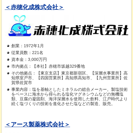
＜赤穂化成株式会社＞
創業：1972年1月
従業員数：221名
資本金：3,000万円
市内拠点：【本社】赤穂市坂越329番地
その他拠点：【東京支店】東京都新宿区、【深層水事業所】高
知県室戸市、【四国営業所】高知県高知市、【九州営業所】佐
賀県佐賀市
事業内容：塩を基軸としたミネラルの総合メーカー。製塩技術
をベースに海水から得られる塩化マグネシウムなどの無機塩
類、豆腐の凝固剤、海洋深層水を使用した飲料、江戸時代より
続く塩づくりの技術を進化させた塩などの製造、販売。
＜アース製薬株式会社＞