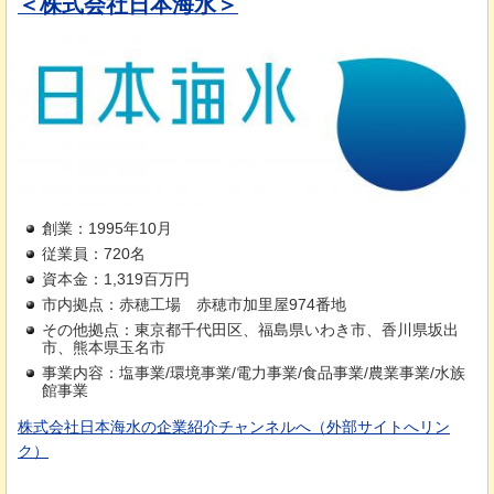
＜株式会社日本海水＞
創業：1995年10月
従業員：720名
資本金：1,319百万円
市内拠点：赤穂工場
赤
穂市加里屋974番地
その他拠点：東京都千代田区、福島県いわき市、香川県坂出
市、熊本県玉名市
事業内容：塩事業/環境事業/電力事業/食品事業/農業事業/水族
館事業
株式会社日本海水の企業紹介チャンネルへ（外部サイトへリン
ク）