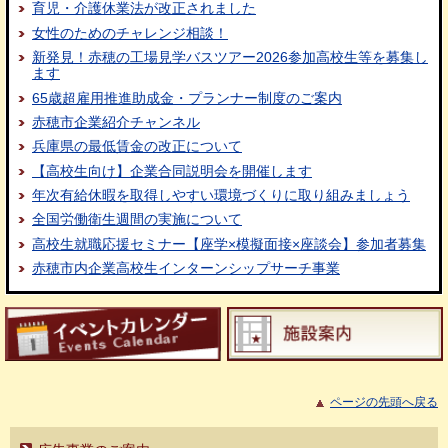
育児・介護休業法が改正されました
女性のためのチャレンジ相談！
新発見！赤穂の工場見学バスツアー2026参加高校生等を募集し
ます
65歳超雇用推進助成金・プランナー制度のご案内
赤穂市企業紹介チャンネル
兵庫県の最低賃金の改正について
【高校生向け】企業合同説明会を開催します
年次有給休暇を取得しやすい環境づくりに取り組みましょう
全国労働衛生週間の実施について
高校生就職応援セミナー【座学×模擬面接×座談会】参加者募集
赤穂市内企業高校生インターンシップサーチ事業
ページの先頭へ戻る