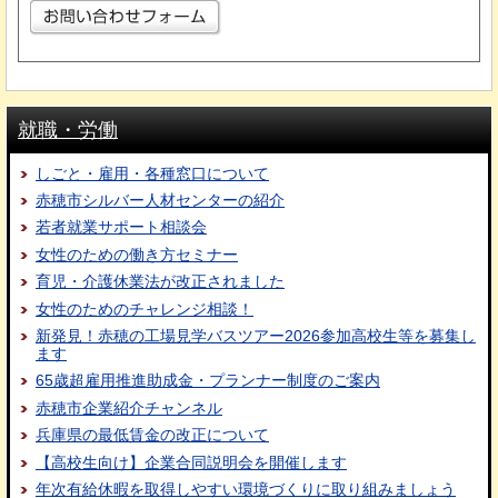
就職・労働
しごと・雇用・各種窓口について
赤穂市シルバー人材センターの紹介
若者就業サポート相談会
女性のための働き方セミナー
育児・介護休業法が改正されました
女性のためのチャレンジ相談！
新発見！赤穂の工場見学バスツアー2026参加高校生等を募集し
ます
65歳超雇用推進助成金・プランナー制度のご案内
赤穂市企業紹介チャンネル
兵庫県の最低賃金の改正について
【高校生向け】企業合同説明会を開催します
年次有給休暇を取得しやすい環境づくりに取り組みましょう