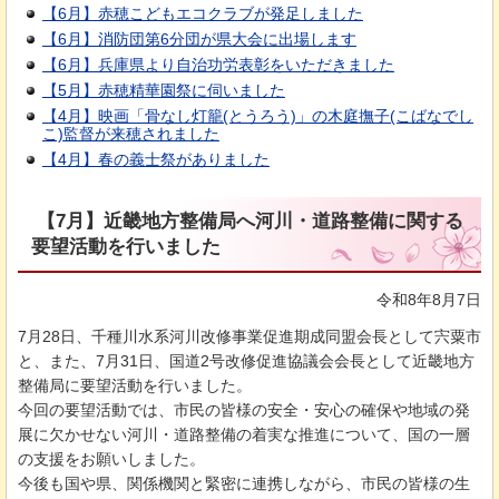
【6月】赤穂こどもエコクラブが発足しました
【6月】消防団第6分団が県大会に出場します
【6月】兵庫県より自治功労表彰をいただきました
【5月】赤穂精華園祭に伺いました
【4月】映画「骨なし灯籠(とうろう)」の木庭撫子(こばなでし
こ)監督が来穂されました
【4月】春の義士祭がありました
【7月】近畿地方整備局へ河川・道路整備に関する
要望活動を行いました
令和8年8月7日
7月28日、千種川水系河川改修事業促進期成同盟会長として宍粟市
と、また、7月31日、国道2号改修促進協議会会長として近畿地方
整備局に要望活動を行いました。
今回の要望活動では、市民の皆様の安全・安心の確保や地域の発
展に欠かせない河川・道路整備の着実な推進について、国の一層
の支援をお願いしました。
今後も国や県、関係機関と緊密に連携しながら、市民の皆様の生