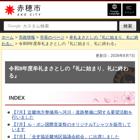
赤穂市
Foreign
メニュー
Language
ホーム
>
市政情報
>
市長のページ
>
牟礼まさとしの『礼に始まり、礼に終
わる』
> 令和8年度牟礼まさとしの『礼に始まり、礼に終わる』
更新日：2026年8月7日
令和8年度牟礼まさとしの『礼に始まり、礼に終わ
る』
INDEX
【7月】近畿地方整備局へ河川・道路整備に関する要望活動を
行いました
【7月】ル・ポン国際音楽祭のオリジナルTシャツを販売して
います
【7月】「全史協近畿地区協議会総会」に出席しました