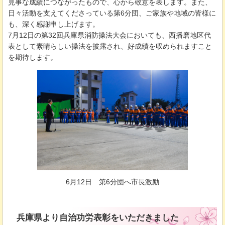
見事な成績につながったもので、心から敬意を表します。また、
日々活動を支えてくださっている第6分団、ご家族や地域の皆様に
も、深く感謝申し上げます。
7月12日の第32回兵庫県消防操法大会においても、西播磨地区代
表として素晴らしい操法を披露され、好成績を収められますこと
を期待します。
6月12日
第
6分団へ市長激励
兵庫県より自治功労表彰をいただきました