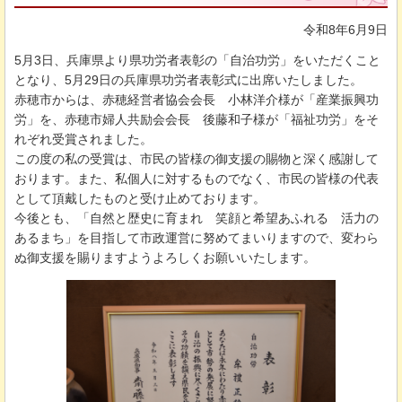
令和8年6月9日
5月3日、兵庫県より県功労者表彰の「自治功労」をいただくこと
となり、5月29日の兵庫県功労者表彰式に出席いたしました。
赤穂市からは、赤穂経営者協会会長
小
林洋介様が「産業振興功
労」を、赤穂市婦人共励会会長
後
藤和子様が「福祉功労」をそ
れぞれ受賞されました。
この度の私の受賞は、市民の皆様の御支援の賜物と深く感謝して
おります。また、私個人に対するものでなく、市民の皆様の代表
として頂戴したものと受け止めております。
今後とも、「自然と歴史に育まれ
笑
顔と希望あふれる
活
力の
あるまち」を目指して市政運営に努めてまいりますので、変わら
ぬ御支援を賜りますようよろしくお願いいたします。