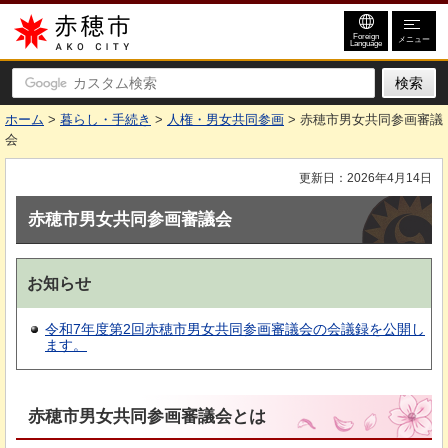
赤穂市
Foreign
メニュー
Language
ホーム
>
暮らし・手続き
>
人権・男女共同参画
> 赤穂市男女共同参画審議
会
更新日：2026年4月14日
赤穂市男女共同参画審議会
お知らせ
令和7年度第2回赤穂市男女共同参画審議会の会議録を公開し
ます。
赤穂市男女共同参画審議会とは