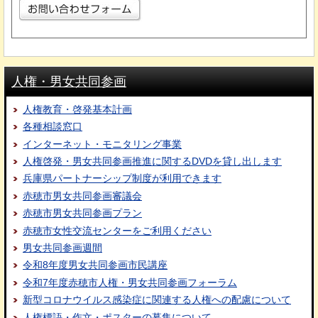
人権・男女共同参画
人権教育・啓発基本計画
各種相談窓口
インターネット・モニタリング事業
人権啓発・男女共同参画推進に関するDVDを貸し出します
兵庫県パートナーシップ制度が利用できます
赤穂市男女共同参画審議会
赤穂市男女共同参画プラン
赤穂市女性交流センターをご利用ください
男女共同参画週間
令和8年度男女共同参画市民講座
令和7年度赤穂市人権・男女共同参画フォーラム
新型コロナウイルス感染症に関連する人権への配慮について
人権標語・作文・ポスターの募集について