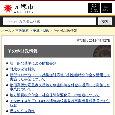
赤穂市
Foreign
メニュー
Language
ホーム
>
市政情報
>
予算・財政
> その他財政情報
更新日：2012年9月27日
その他財政情報
統一的な基準による財務書類
財政状況資料集
新型コロナウイルス感染症対応地方創生臨時交付金を活用して
実施した事業について
物価高騰対応重点支援地方創生臨時交付金を活用して実施した
事業について
地方消費税交付金（社会保障財源化分）の使途について
インボイス制度における適格請求書発行事業者登録番号のお知
らせ
過去の公表資料