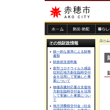
赤穂市
ホーム
防災・防犯
暮らし・
ホーム
その他財政情報
統一的な基準による財務
書類
財政状況資料集
新型コロナウイルス感染
症対応地方創生臨時交付
金を活用して実施した事
業について
物価高騰対応重点支援地
方創生臨時交付金を活用
して実施した事業につい
て
地方消費税交付金（社会