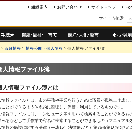
組織案内
お問い合わせ
サイトマップ
For
サイト内検索
手続き
健康・福祉・子育て
観光・文化・教育
まち・環境
>
市政情報
>
情報公開・個人情報
> 個人情報ファイル簿
個人情報ファイル簿
個人情報ファイル簿とは
人情報ファイルとは、市の事務や事業を行うために職員が職務上作成し
ることができるよう体系的に整理し、保管・利用しているものです。
人情報ファイルには、コンピュータ等を用いて検索することができるも
並べるなどして手作業で容易に検索することができるもの（マニュアル
人情報の保護に関する法律（平成15年法律第57号）第75条第1項の規