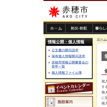
赤穂市
ホーム
防災・防犯
暮らし・
ホーム
情報公開・個人情報
公文書の開示請求
保有個人情報開示請求
赤穂市情報公開審査会の
答申一覧
個人情報ファイル簿
個
す
個
に
個