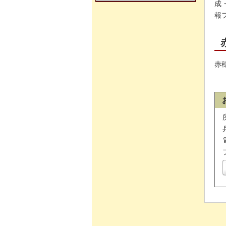
成
報
赤