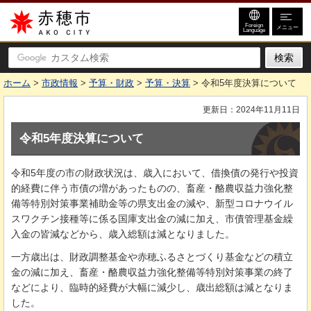
赤穂市
Foreign
メニュー
Language
ホーム
>
市政情報
>
予算・財政
>
予算・決算
> 令和5年度決算について
更新日：2024年11月11日
令和5年度決算について
令和5年度の市の財政状況は、歳入において、借換債の発行や投資
的経費に伴う市債の増があったものの、畜産・酪農収益力強化整
備等特別対策事業補助金等の県支出金の減や、新型コロナウイル
スワクチン接種等に係る国庫支出金の減に加え、市債管理基金繰
入金の皆減などから、歳入総額は減となりました。
一方歳出は、財政調整基金や赤穂ふるさとづくり基金などの積立
金の減に加え、畜産・酪農収益力強化整備等特別対策事業の終了
などにより、臨時的経費が大幅に減少し、歳出総額は減となりま
した。