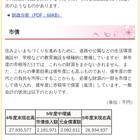
次のようなものがあります。
財政分析（PDF：66KB）
市債
住みよいまちづくりを進めるために、道路や公園などの生活環境
施設や、学校などの教育施設を積極的に整備していますが、単年
度の市税等だけでは、これらの財源をまかないきれません。ま
た、これらの事業効果は後年度にも及ぶものであり、後年度の世
代との負担を均等にすることからも、必要な財源の一部を市債と
して借り入れ、後年度に市税等で償還（返済）しています。一般
会計の状況は以下のとおりです。
（単位：千円）
5年度中増減
4年度末現在高
5年度末現在高
市債借入額
元金償還額
27,835,577
2,181,971
3,082,611
26,934,937