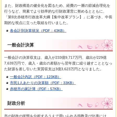
また、財政構造の健全化を図るため、経費の一層の節減合理化を
行うなど、簡素でより効率的な行財政運営に努めるとともに、
「第9次赤穂市行政改革大綱【集中改革プラン】」に基づき、中長
期的な視点に立った取組を行いました。
各会計別決算状況（PDF：43KB）
一般会計決算
一般会計の決算収支は、歳入が233億9,717万円、歳出が229億
7,639万円で、歳入・歳出の差額から翌年度に繰り越すこととなっ
た財源を差し引いた実質収支は3億3,623万円となりました。
一般会計内訳（PDF：123KB）
市民1人あたりの決算額（PDF：33KB）
赤穂市の家計簿（PDF：57KB）
財政分析
市の財政の状態を分析するうえで用いられる指数及び比率には、