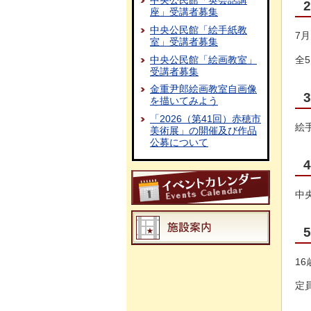
中央公民館「英会話講
座」受講者募集
中央公民館「絵手紙教
7月
室」受講者募集
中央公民館「絵画教室」
全
受講者募集
金重尹郎絵画教室自画像
を描いてみよう
「2026（第41回）赤穂市
絵
美術展」の開催及び作品
公募について
中
1
定