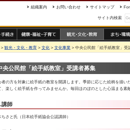
組織案内
お問い合わせ
サイトマップ
For
サイト内検索
手続き
健康・福祉・子育て
観光・文化・教育
まち・環境
>
観光・文化・教育
>
文化
>
文化事業
> 中央公民館「絵手紙教室」受
中央公民館「絵手紙教室」受講者募集
心者の方を対象に絵手紙の教室を開講します。季節に応じた絵柄を描い
て、楽しく絵手紙を作ってみませんか。毎回ほのぼのとした心温まる素
1.講師
木ちさと氏（日本絵手紙協会公認講師）