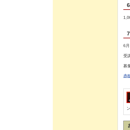
1,
6
受
募
赤