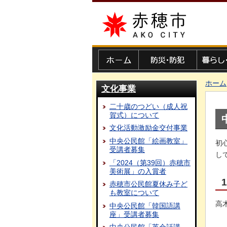
赤穂市
ホーム
防災・防犯
暮らし・
ホーム
文化事業
二十歳のつどい（成人祝
賀式）について
文化活動激励金交付事業
中央公民館「絵画教室」
初
受講者募集
し
「2024（第39回）赤穂市
美術展」の入賞者
赤穂市公民館夏休み子ど
も教室について
高
中央公民館「韓国語講
座」受講者募集