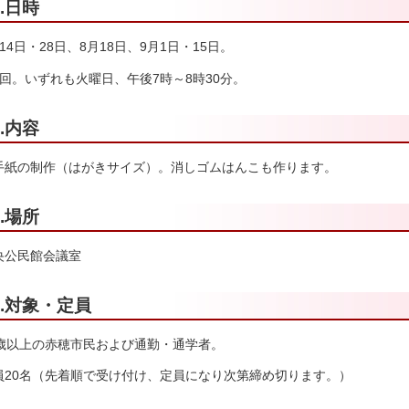
2.日時
14日・28日、8月18日、9月1日・15日。
5回。いずれも火曜日、午後7時～8時30分。
3.内容
手紙の制作（はがきサイズ）。消しゴムはんこも作ります。
4.場所
央公民館会議室
5.対象・定員
6歳以上の赤穂市民および通勤・通学者。
員20名（先着順で受け付け、定員になり次第締め切ります。）