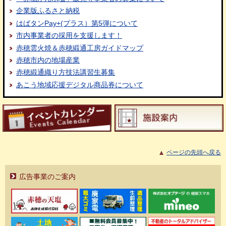
企業版ふるさと納税
はばタンPay+(プラス）第5弾について
市内事業者の採用を支援します！
赤穂雲火焼＆赤穂緞通工房ガイドマップ
赤穂市内の地場産業
赤穂緞通織り方技法講習生募集
あこう地域応援デジタル商品券について
ページの先頭へ戻る
広告事業のご案内