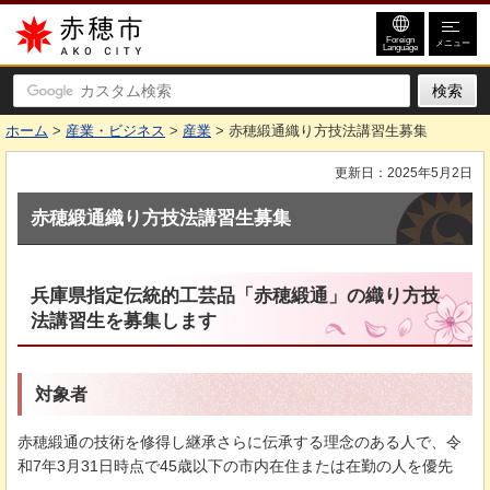
赤穂市
Foreign
メニュー
Language
ホーム
>
産業・ビジネス
>
産業
> 赤穂緞通織り方技法講習生募集
更新日：2025年5月2日
赤穂緞通織り方技法講習生募集
兵庫県指定伝統的工芸品「赤穂緞通」の織り方技
法講習生を募集します
対象者
赤穂緞通の技術を修得し継承さらに伝承する理念のある人で、令
和7年3月31日時点で45歳以下の市内在住または在勤の人を優先