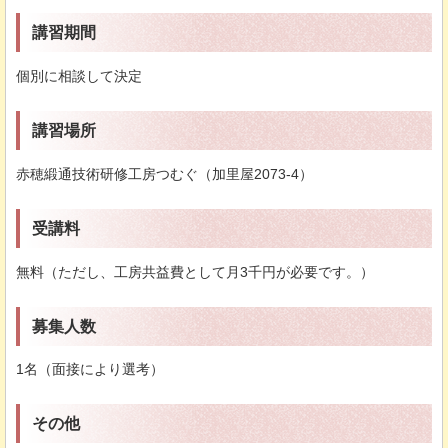
講習期間
個別に相談して決定
講習場所
赤穂緞通技術研修工房つむぐ（加里屋2073-4）
受講料
無料（ただし、工房共益費として月3千円が必要です。）
募集人数
1名（面接により選考）
その他