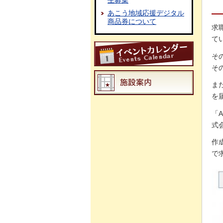
生募集
あこう地域応援デジタル
商品券について
求
て
そ
そ
ま
を
「
式
作
で