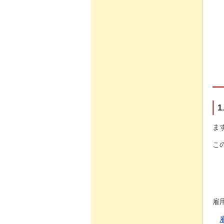
ま
こ
雇