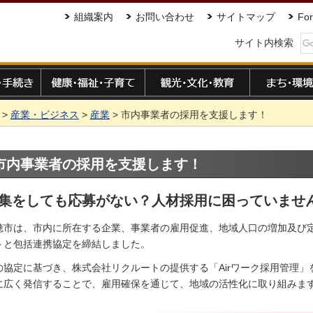
組織案内
お問い合わせ
サイトマップ
For
サイト内検索
手続き
健康・福祉・子育て
観光・文化・教育
まち・環境
>
産業・ビジネス
>
産業
> 市内事業者の採用を支援します！
市内事業者の採用を支援します！
集をしても応募がない？人材採用に困っていませ
穂市は、市内に所在する企業、事業者の雇用促進、地域人口の増加及び
トと包括連携協定を締結しました。
の協定に基づき、株式会社リクルートの提供する「Airワーク採用管理
に広く発信することで、雇用確保を通じて、地域の活性化に取り組みま