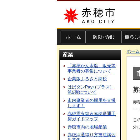
赤穂市
ホーム
防災・防犯
暮らし・
ホーム
産業
「赤穂かん水塩」販売等
事業者の募集について
企業版ふるさと納税
はばタンPay+(プラス）
募
第5弾について
市内事業者の採用を支援
赤
します！
ー
赤穂雲火焼＆赤穂緞通工
房ガイドマップ
こ
赤穂市内の地場産業
外
赤穂緞通織り方技法講習