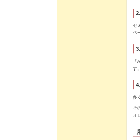
セ
ペ
「
す
多
そ
ォ