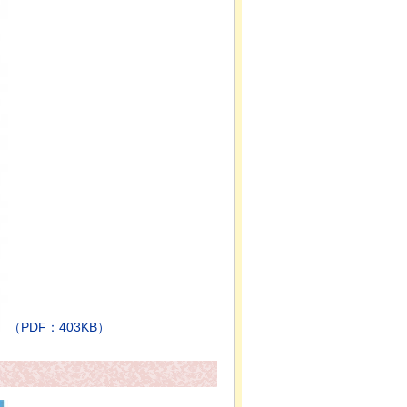
（PDF：403KB）