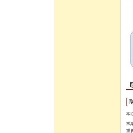
本
事
重