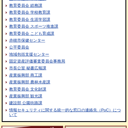
教育委員会 総務課
教育委員会 学校教育課
教育委員会 生涯学習課
教育委員会 スポーツ推進課
教育委員会 こども育成課
赤穂市保健センター
公平委員会
地域包括支援センター
固定資産評価審査委員会事務局
市長公室 秘書広報課
産業振興部 商工課
産業振興部 農林水産課
教育委員会 文化財課
産業振興部 観光課
建設部 公園街路課
情報セキュリティに関する統一的な窓口の連絡先（PoC）につ
いて