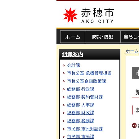
赤穂市
ホーム
防災・防犯
暮らし・
ホーム
組織案内
会計課
市長公室 危機管理担当
市長公室企画政策課
総務部 行政課
総務部 契約管財課
総務部 人事課
総務部 財政課
総務部 税務課
市民部 市民対話課
市民部 市民課