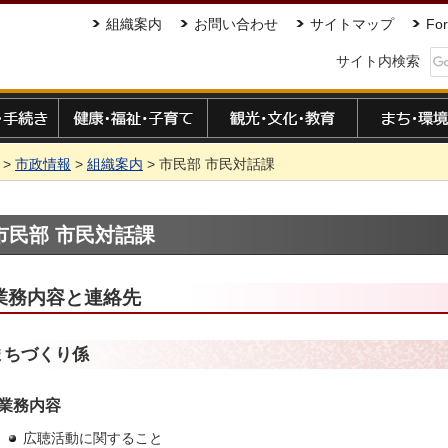
組織案内
お問い合わせ
サイトマップ
For
サイト内検索
手続き
健康・福祉・子育て
観光・文化・教育
まち・環境
>
市政情報
>
組織案内
> 市民部 市民対話課
市民部 市民対話課
業務内容と連絡先
まちづくり係
業務内容
広聴活動に関すること