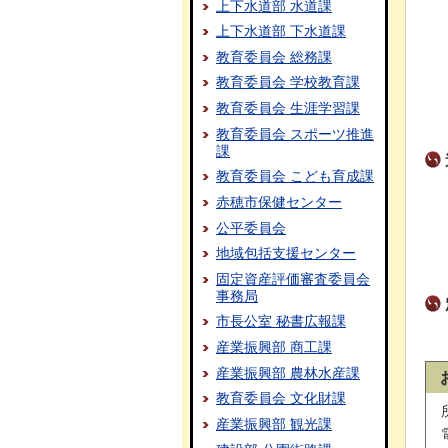
上下水道部 水道課
上下水道部 下水道課
教育委員会 総務課
教育委員会 学校教育課
教育委員会 生涯学習課
教育委員会 スポーツ推進
課
教育委員会 こども育成課
赤穂市保健センター
公平委員会
地域包括支援センター
固定資産評価審査委員会
事務局
市長公室 秘書広報課
産業振興部 商工課
産業振興部 農林水産課
教育委員会 文化財課
産業振興部 観光課