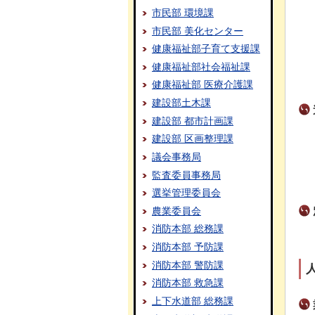
市民部 環境課
市民部 美化センター
健康福祉部子育て支援課
健康福祉部社会福祉課
健康福祉部 医療介護課
建設部土木課
建設部 都市計画課
建設部 区画整理課
議会事務局
監査委員事務局
選挙管理委員会
農業委員会
消防本部 総務課
消防本部 予防課
消防本部 警防課
消防本部 救急課
上下水道部 総務課