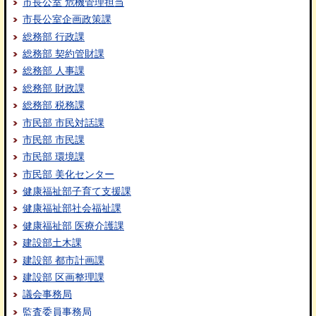
市長公室 危機管理担当
市長公室企画政策課
総務部 行政課
総務部 契約管財課
総務部 人事課
総務部 財政課
総務部 税務課
市民部 市民対話課
市民部 市民課
市民部 環境課
市民部 美化センター
健康福祉部子育て支援課
健康福祉部社会福祉課
健康福祉部 医療介護課
建設部土木課
建設部 都市計画課
建設部 区画整理課
議会事務局
監査委員事務局