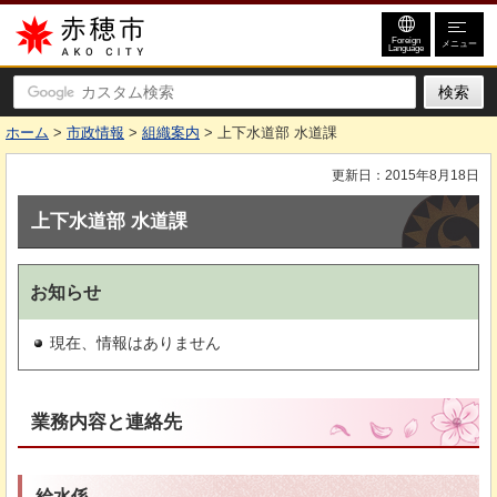
赤穂市
Foreign
メニュー
Language
ホーム
>
市政情報
>
組織案内
> 上下水道部 水道課
更新日：2015年8月18日
上下水道部 水道課
お知らせ
現在、情報はありません
業務内容と連絡先
給水係