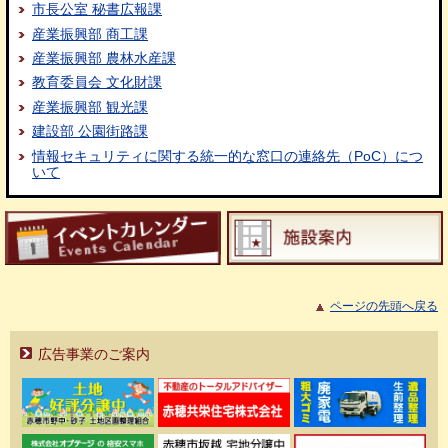
市長公室 秘書広報課
産業振興部 商工課
産業振興部 農林水産課
教育委員会 文化財課
産業振興部 観光課
建設部 公園街路課
情報セキュリティに関する統一的な窓口の連絡先（PoC）につ
いて
ページの先頭へ戻る
広告事業のご案内