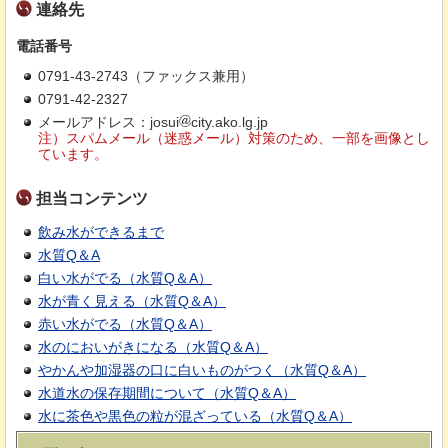
連絡先
電話番号
0791-43-2743（ファックス兼用）
0791-42-2327
メールアドレス：josui
city.ako.lg.jp
注）スパムメール（迷惑メール）対策のため、一部を画像とし
ています。
担当コンテンツ
飲み水ができるまで
水質Q＆A
白い水がでる（水質Q＆A）
水が青く見える（水質Q＆A）
赤い水がでる（水質Q＆A）
水のにおいがきになる（水質Q＆A）
やかんや加湿器の口に白いものがつく（水質Q＆A）
水道水の保存期間について（水質Q＆A）
水に茶色や黒色の粒が混ざっている（水質Q＆A）