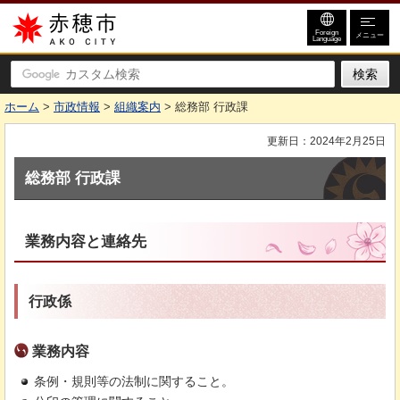
赤穂市
Foreign
メニュー
Language
ホーム
>
市政情報
>
組織案内
> 総務部 行政課
更新日：2024年2月25日
総務部 行政課
業務内容と連絡先
行政係
業務内容
条例・規則等の法制に関すること。