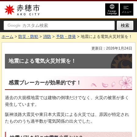
赤穂市
Foreign
メニュー
Language
ホーム
>
防災・防犯
>
消防
>
予防・啓発
> 地震による電気火災対策を！
更新日：2026年1月24日
地震による電気火災対策を！
感震ブレーカーが効果的です！
過去の大規模地震では建物の倒壊だけでなく、火災の被害が多く
発生しています。
阪神淡路大震災や東日本大震災による火災では、原因が特定され
たもののうち過半数が電気関係の出火でした。