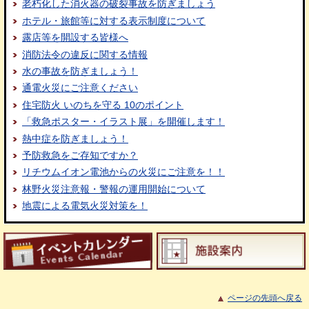
老朽化した消火器の破裂事故を防ぎましょう
ホテル・旅館等に対する表示制度について
露店等を開設する皆様へ
消防法令の違反に関する情報
水の事故を防ぎましょう！
通電火災にご注意ください
住宅防火 いのちを守る 10のポイント
「救急ポスター・イラスト展」を開催します！
熱中症を防ぎましょう！
予防救急をご存知ですか？
リチウムイオン電池からの火災にご注意を！！
林野火災注意報・警報の運用開始について
地震による電気火災対策を！
ページの先頭へ戻る