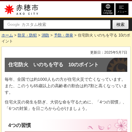
赤穂市
Foreign
メニュー
Language
ホーム
>
防災・防犯
>
消防
>
予防・啓発
> 住宅防火 いのちを守る 10のポ
イント
更新日：2025年5月7日
住宅防火
い
のちを守る
1
0のポイント
毎年、全国では約1000人もの方が住宅火災で亡くなっています。
また、このうち65歳以上の高齢者の割合は約7割と高くなっていま
す。
住宅火災の発生を防ぎ、大切な命を守るために、「4つの習慣」、
「6つの対策」を日ごろから心がけましょう。
4つの習慣