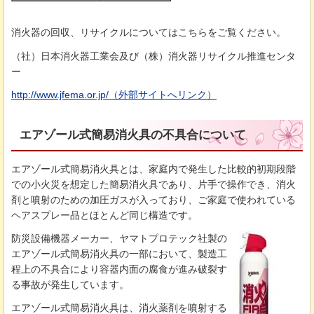
消火器の回収、リサイクルについてはこちらをご覧ください。
（社）日本消火器工業会及び（株）消火器リサイクル推進センタ
ー
http://www.jfema.or.jp/（外部サイトへリンク）
エアゾール式簡易消火具の不具合について
エアゾール式簡易消火具とは、家庭内で発生した比較的初期段階
での小火災を想定した簡易消火具であり、片手で操作でき、消火
剤と噴射のための加圧ガスが入っており、ご家庭で使われている
ヘアスプレー品とほとんど同じ構造です。
防災設備機器メーカー、ヤマトプロテック社製の
エアゾール式簡易消火具の一部において、製造工
程上の不具合により容器内面の腐食が進み破裂す
る事故が発生しています。
エアゾール式簡易消火具は、消火薬剤を噴射する