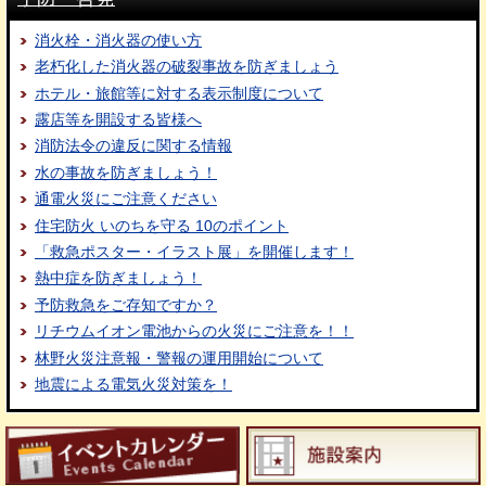
消火栓・消火器の使い方
老朽化した消火器の破裂事故を防ぎましょう
ホテル・旅館等に対する表示制度について
露店等を開設する皆様へ
消防法令の違反に関する情報
水の事故を防ぎましょう！
通電火災にご注意ください
住宅防火 いのちを守る 10のポイント
「救急ポスター・イラスト展」を開催します！
熱中症を防ぎましょう！
予防救急をご存知ですか？
リチウムイオン電池からの火災にご注意を！！
林野火災注意報・警報の運用開始について
地震による電気火災対策を！