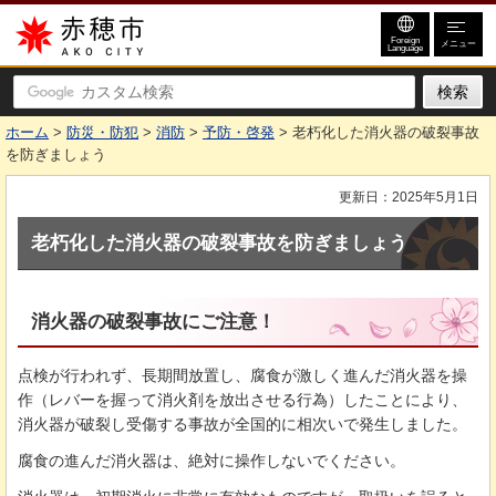
赤穂市
Foreign
メニュー
Language
ホーム
>
防災・防犯
>
消防
>
予防・啓発
> 老朽化した消火器の破裂事故
を防ぎましょう
更新日：2025年5月1日
老朽化した消火器の破裂事故を防ぎましょう
消火器の破裂事故にご注意！
点検が行われず、長期間放置し、腐食が激しく進んだ消火器を操
作（レバーを握って消火剤を放出させる行為）したことにより、
消火器が破裂し受傷する事故が全国的に相次いで発生しました。
腐食の進んだ消火器は、絶対に操作しないでください。