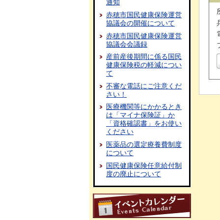
通知
赤穂市国民健康保険運営
協議会の開催について
赤穂市国民健康保険運営
協議会会議録
産前産後期間に係る国民
健康保険税の軽減につい
て
不審な電話にご注意くだ
さい！
医療機関等にかかるとき
は「マイナ保険証」か
「資格確認書」をお使い
ください
医薬品の選定療養費制度
について
国民健康保険任意給付制
度の廃止について