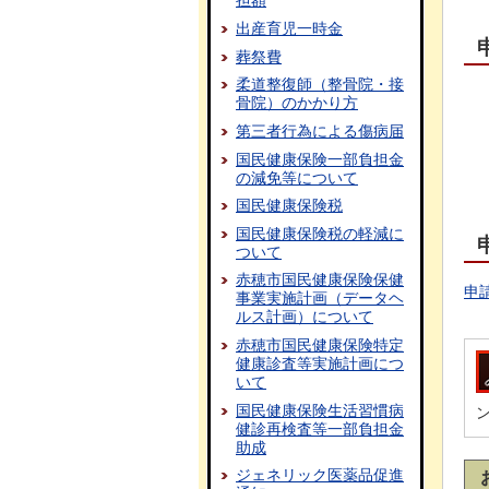
担額
出産育児一時金
葬祭費
柔道整復師（整骨院・接
骨院）のかかり方
第三者行為による傷病届
国民健康保険一部負担金
の減免等について
国民健康保険税
国民健康保険税の軽減に
ついて
赤穂市国民健康保険保健
申請
事業実施計画（データヘ
ルス計画）について
赤穂市国民健康保険特定
健康診査等実施計画につ
いて
国民健康保険生活習慣病
健診再検査等一部負担金
助成
ジェネリック医薬品促進