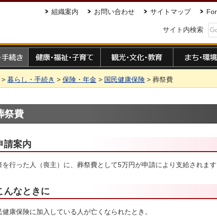
組織案内
お問い合わせ
サイトマップ
For
サイト内検索
手続き
健康・福祉・子育て
観光・文化・教育
まち・環境
>
暮らし・手続き
>
保険・年金
>
国民健康保険
> 葬祭費
葬祭費
申請案内
祭を行った人（喪主）に、葬祭費として5万円が申請により支給されます
こんなときに
民健康保険に加入している人が亡くなられたとき。