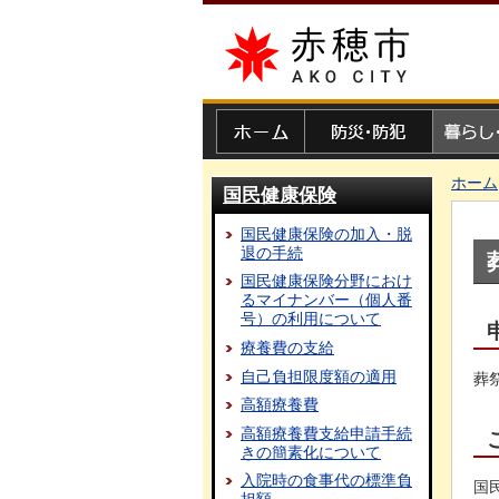
赤穂市
ホーム
防災・防犯
暮らし・
ホーム
国民健康保険
国民健康保険の加入・脱
退の手続
国民健康保険分野におけ
るマイナンバー（個人番
号）の利用について
療養費の支給
自己負担限度額の適用
葬
高額療養費
高額療養費支給申請手続
きの簡素化について
入院時の食事代の標準負
国